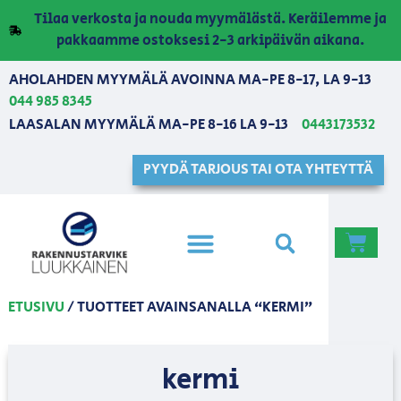
Tilaa verkosta ja nouda myymälästä. Keräilemme ja
pakkaamme ostoksesi 2-3 arkipäivän aikana.
AHOLAHDEN MYYMÄLÄ AVOINNA MA-PE 8-17, LA 9-13
044 985 8345
LAASALAN MYYMÄLÄ MA-PE 8-16 LA 9-13
0443173532
PYYDÄ TARJOUS TAI OTA YHTEYTTÄ
ETUSIVU
/ TUOTTEET AVAINSANALLA “KERMI”
kermi