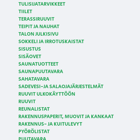
TULISIJATARVIKKEET
TIILET
TERASSIRUUVIT
TEIPIT JA NAUHAT
TALON JULKISIVU
SOKKELI JA IRROTUSKAISTAT
SISUSTUS
SISÄOVET
SAUNATUOTTEET
SAUNAPUUTAVARA
SAHATAVARA
SADEVESI-JA SALAOJAJÄRJESTELMÄT
RUUVIT ULKOKÄYTTÖÖN
RUUVIT
REUNALISTAT
RAKENNUSPAPERIT, MUOVIT JA KANKAAT
RAKENNUS- JA KUITULEVYT
PYÖRÖLISTAT
PUUTAVARA