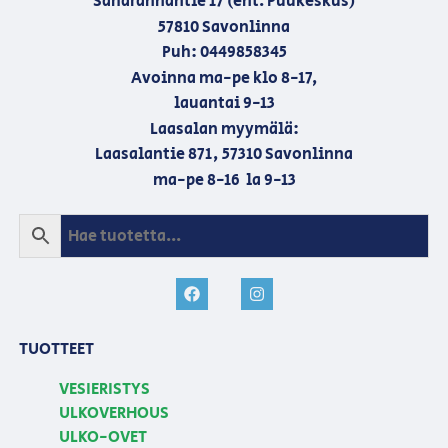
Saharannantie 17 (ent. Puukeskus)
57810 Savonlinna
Puh: 0449858345
Avoinna ma-pe klo 8-17,
lauantai 9-13
Laasalan myymälä:
Laasalantie 871, 57310 Savonlinna
ma-pe 8-16 la 9-13
TUOTTEET
VESIERISTYS
ULKOVERHOUS
ULKO-OVET