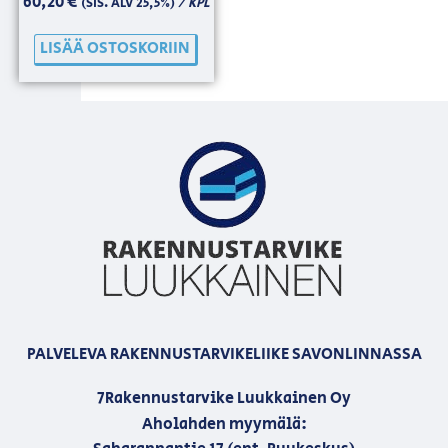
60,20
€
/ KPL
(SIS. ALV 25,5%)
LISÄÄ OSTOSKORIIN
PALVELEVA RAKENNUSTARVIKELIIKE SAVONLINNASSA
7Rakennustarvike Luukkainen Oy
Aholahden myymälä: