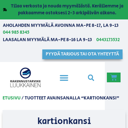
Tilaa verkosta ja nouda myymälästä. Keräilemme ja
pakkaamme ostoksesi 2-3 arkipäivän aikana.
AHOLAHDEN MYYMÄLÄ AVOINNA MA-PE 8-17, LA 9-13
044 985 8345
LAASALAN MYYMÄLÄ MA-PE 8-16 LA 9-13
0443173532
PYYDÄ TARJOUS TAI OTA YHTEYTTÄ
ETUSIVU
/ TUOTTEET AVAINSANALLA “KARTIONKANSI”
kartionkansi