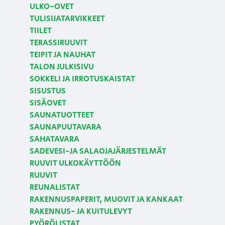
ULKO-OVET
TULISIJATARVIKKEET
TIILET
TERASSIRUUVIT
TEIPIT JA NAUHAT
TALON JULKISIVU
SOKKELI JA IRROTUSKAISTAT
SISUSTUS
SISÄOVET
SAUNATUOTTEET
SAUNAPUUTAVARA
SAHATAVARA
SADEVESI-JA SALAOJAJÄRJESTELMÄT
RUUVIT ULKOKÄYTTÖÖN
RUUVIT
REUNALISTAT
RAKENNUSPAPERIT, MUOVIT JA KANKAAT
RAKENNUS- JA KUITULEVYT
PYÖRÖLISTAT