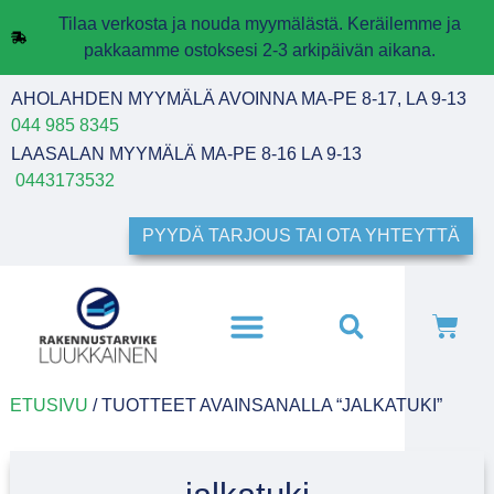
Tilaa verkosta ja nouda myymälästä. Keräilemme ja
pakkaamme ostoksesi 2-3 arkipäivän aikana.
AHOLAHDEN MYYMÄLÄ AVOINNA MA-PE 8-17, LA 9-13
044 985 8345
LAASALAN MYYMÄLÄ MA-PE 8-16 LA 9-13
0443173532
PYYDÄ TARJOUS TAI OTA YHTEYTTÄ
ETUSIVU
/ TUOTTEET AVAINSANALLA “JALKATUKI”