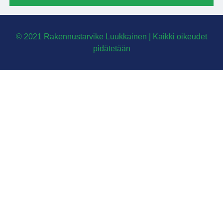
© 2021 Rakennustarvike Luukkainen | Kaikki oikeudet
pidätetään