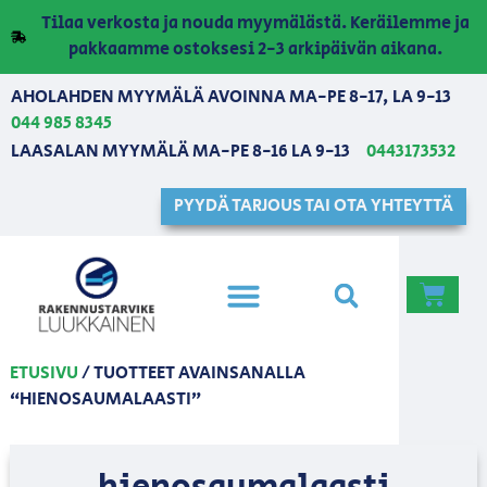
Tilaa verkosta ja nouda myymälästä. Keräilemme ja
pakkaamme ostoksesi 2-3 arkipäivän aikana.
AHOLAHDEN MYYMÄLÄ AVOINNA MA-PE 8-17, LA 9-13
044 985 8345
LAASALAN MYYMÄLÄ MA-PE 8-16 LA 9-13
0443173532
PYYDÄ TARJOUS TAI OTA YHTEYTTÄ
ETUSIVU
/ TUOTTEET AVAINSANALLA
“HIENOSAUMALAASTI”