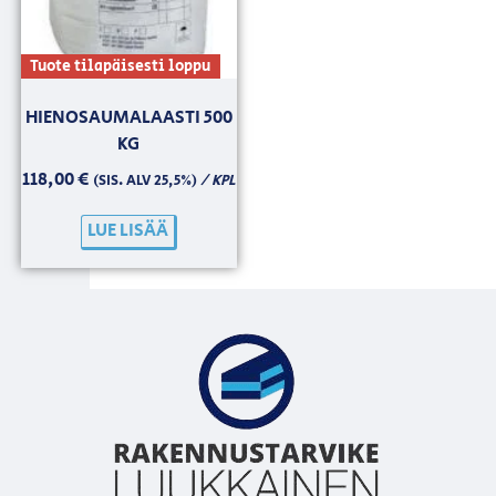
Tuote tilapäisesti loppu
HIENOSAUMALAASTI 500
KG
118,00
€
/ KPL
(SIS. ALV 25,5%)
LUE LISÄÄ