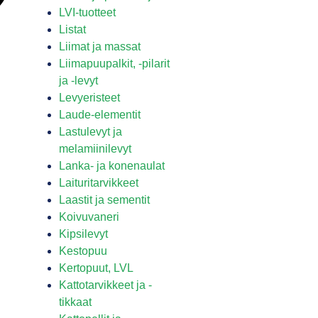
LVI-tuotteet
Listat
Liimat ja massat
Liimapuupalkit, -pilarit
ja -levyt
Levyeristeet
Laude-elementit
Lastulevyt ja
melamiinilevyt
Lanka- ja konenaulat
Laituritarvikkeet
Laastit ja sementit
Koivuvaneri
Kipsilevyt
Kestopuu
Kertopuut, LVL
Kattotarvikkeet ja -
tikkaat