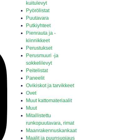
kuitulevyt
Pyörölistat
Puutavara
Putkiyhteet
Pienrauta ja -
kiinnikkeet
Perustukset
Perusmuuri -ja
sokkelilevyt
Peitelistat
Paneelit
Ovikiskot ja tarvikkeet
Ovet
Muut kattomateriaalit
Muut
Mitallistettu
runkopuutavara, rimat
Maanrakennuskankaat
Maalit ja puunsuojaus