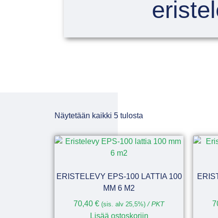
eriste
Näytetään kaikki 5 tulosta
ERISTELEVY EPS-100 LATTIA 100
ERIS
MM 6 M2
70,40
€
7
(sis. alv 25,5%)
/ PKT
Lisää ostoskoriin