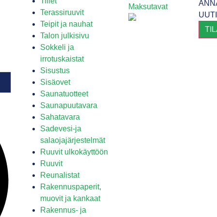
Tiilet
ANN
Maksutavat
Terassiruuvit
UUT
Teipit ja nauhat
TI
Talon julkisivu
Sokkeli ja
irrotuskaistat
Sisustus
Sisäovet
Saunatuotteet
Saunapuutavara
Sahatavara
Sadevesi-ja
salaojajärjestelmät
Ruuvit ulkokäyttöön
Ruuvit
Reunalistat
Rakennuspaperit,
muovit ja kankaat
Rakennus- ja