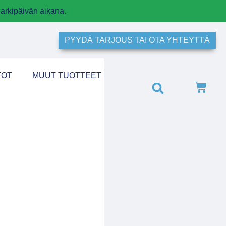
arkipäivän aikana.
PYYDÄ TARJOUS TAI OTA YHTEYTTÄ
TOT
MUUT TUOTTEET