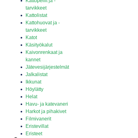
Kattopellit ja -
tarvikkeet
Kattolistat
Kattohuovat ja -
tarvikkeet
Katot
Käsityökalut
Kaivonrenkaat ja
kannet
Jätevesijärjestelmät
Jalkalistat
Ikkunat
Höylätty
Helat
Havu- ja katevaneri
Harkot ja pihakivet
Filmivanerit
Eristevillat
Eristeet