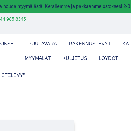
 ja nouda myymälästä. Keräilemme ja pakkaamme ostoksesi 2-3 
44 985 8345
OUKSET
PUUTAVARA
RAKENNUSLEVYT
KA
MYYMÄLÄT
KULJETUS
LÖYDÖT
ISTELEVY”