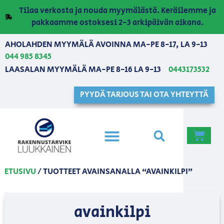
Tilaa verkosta ja nouda myymälästä. Keräilemme ja
pakkaamme ostoksesi 2-3 arkipäivän aikana.
AHOLAHDEN MYYMÄLÄ AVOINNA MA-PE 8-17, LA 9-13
044 985 8345
LAASALAN MYYMÄLÄ MA-PE 8-16 LA 9-13
0443173532
PYYDÄ TARJOUS TAI OTA YHTEYTTÄ
ETUSIVU
/ TUOTTEET AVAINSANALLA “AVAINKILPI”
avainkilpi