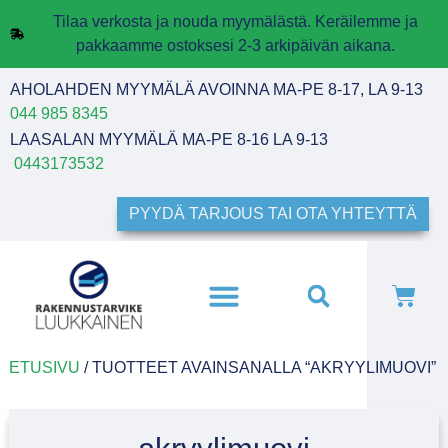
Tilaa verkosta ja nouda myymälästä. Keräilemme ja
pakkaamme ostoksesi 2-3 arkipäivän aikana.
AHOLAHDEN MYYMÄLÄ AVOINNA MA-PE 8-17, LA 9-13
044 985 8345
LAASALAN MYYMÄLÄ MA-PE 8-16 LA 9-13
0443173532
PYYDÄ TARJOUS TAI OTA YHTEYTTÄ
ETUSIVU
/ TUOTTEET AVAINSANALLA “AKRYYLIMUOVI”