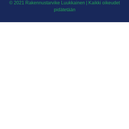
© 2021 Rakennustarvike Luukkainen | Kaikki oikeudet
pidätetään