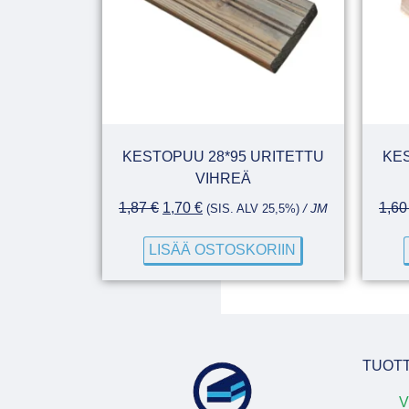
KESTOPUU 28*95 URITETTU
KES
VIHREÄ
1,87
€
1,70
€
1,6
(SIS. ALV 25,5%)
/ JM
LISÄÄ OSTOSKORIIN
TUOT
V