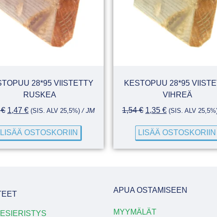
TOPUU 28*95 VIISTETTY
KESTOPUU 28*95 VIIST
RUSKEA
VIHREÄ
0
€
1,47
€
1,54
€
1,35
€
(SIS. ALV 25,5%)
/ JM
(SIS. ALV 25,5%
LISÄÄ OSTOSKORIIN
LISÄÄ OSTOSKORIIN
APUA OSTAMISEEN
TEET
MYYMÄLÄT
ESIERISTYS