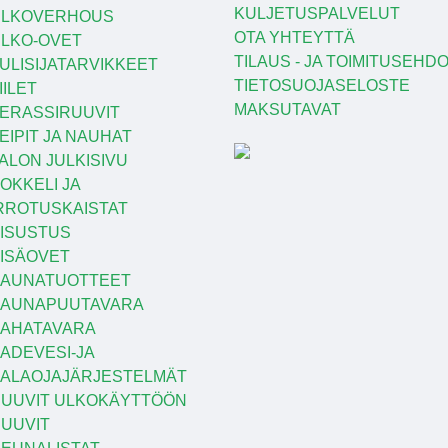
KULJETUSPALVELUT
ULKOVERHOUS
OTA YHTEYTTÄ
LKO-OVET
TILAUS - JA TOIMITUSEHD
ULISIJATARVIKKEET
TIETOSUOJASELOSTE
IILET
MAKSUTAVAT
ERASSIRUUVIT
EIPIT JA NAUHAT
ALON JULKISIVU
OKKELI JA
RROTUSKAISTAT
ISUSTUS
ISÄOVET
AUNATUOTTEET
SAUNAPUUTAVARA
AHATAVARA
ADEVESI-JA
ALAOJAJÄRJESTELMÄT
UUVIT ULKOKÄYTTÖÖN
UUVIT