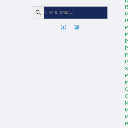
R
R
M
R
P
P
P
P
P
S
P
P
O
O
M
M
R