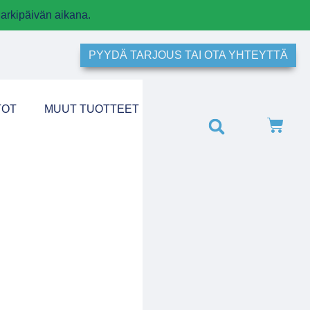
arkipäivän aikana.
PYYDÄ TARJOUS TAI OTA YHTEYTTÄ
TOT
MUUT TUOTTEET