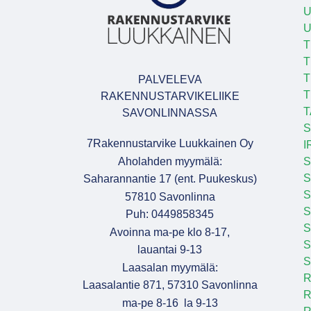
U
T
T
T
PALVELEVA
T
RAKENNUSTARVIKELIIKE
T
SAVONLINNASSA
S
7Rakennustarvike Luukkainen Oy
I
Aholahden myymälä:
S
S
Saharannantie 17 (ent. Puukeskus)
S
57810 Savonlinna
Puh: 0449858345
S
Avoinna ma-pe klo 8-17,
S
lauantai 9-13
S
Laasalan myymälä:
R
Laasalantie 871, 57310 Savonlinna
R
ma-pe 8-16 la 9-13