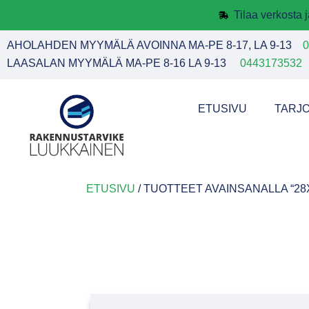
Tilaa verkosta
AHOLAHDEN MYYMÄLÄ AVOINNA MA-PE 8-17, LA 9-13
0
LAASALAN MYYMÄLÄ MA-PE 8-16 LA 9-13
0443173532
ETUSIVU
TARJ
ETUSIVU
/ TUOTTEET AVAINSANALLA “28