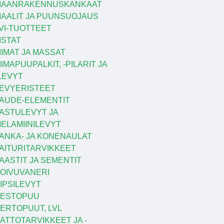
MAANRAKENNUSKANKAAT
AALIT JA PUUNSUOJAUS
VI-TUOTTEET
ISTAT
IIMAT JA MASSAT
IIMAPUUPALKIT, -PILARIT JA
LEVYT
EVYERISTEET
AUDE-ELEMENTIT
ASTULEVYT JA
ELAMIINILEVYT
ANKA- JA KONENAULAT
AITURITARVIKKEET
AASTIT JA SEMENTIT
OIVUVANERI
IPSILEVYT
KESTOPUU
ERTOPUUT, LVL
ATTOTARVIKKEET JA -