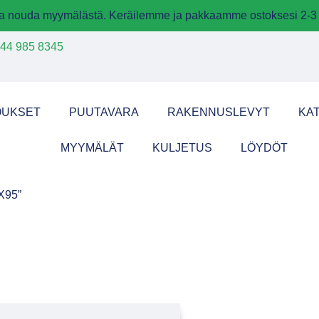
 ja nouda myymälästä. Keräilemme ja pakkaamme ostoksesi 2-3 
44 985 8345
OUKSET
PUUTAVARA
RAKENNUSLEVYT
KA
MYYMÄLÄT
KULJETUS
LÖYDÖT
X95”