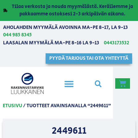
Tilaa verkosta ja nouda myymälästä. Keräilemme ja
pakkaamme ostoksesi 2-3 arkipäivän aikana.
AHOLAHDEN MYYMÄLÄ AVOINNA MA-PE 8-17, LA 9-13
044 985 8345
LAASALAN MYYMÄLÄ MA-PE 8-16 LA 9-13
0443173532
PYYDÄ TARJOUS TAI OTA YHTEYTTÄ
ETUSIVU
/ TUOTTEET AVAINSANALLA “2449611”
2449611