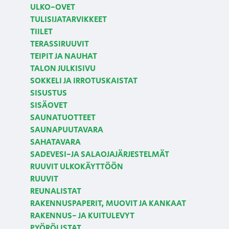
ULKO-OVET
TULISIJATARVIKKEET
TIILET
TERASSIRUUVIT
TEIPIT JA NAUHAT
TALON JULKISIVU
SOKKELI JA IRROTUSKAISTAT
SISUSTUS
SISÄOVET
SAUNATUOTTEET
SAUNAPUUTAVARA
SAHATAVARA
SADEVESI-JA SALAOJAJÄRJESTELMÄT
RUUVIT ULKOKÄYTTÖÖN
RUUVIT
REUNALISTAT
RAKENNUSPAPERIT, MUOVIT JA KANKAAT
RAKENNUS- JA KUITULEVYT
PYÖRÖLISTAT