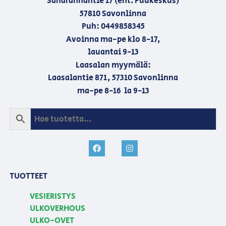
Saharannantie 17 (ent. Puukeskus)
57810 Savonlinna
Puh: 0449858345
Avoinna ma-pe klo 8-17,
lauantai 9-13
Laasalan myymälä:
Laasalantie 871, 57310 Savonlinna
ma-pe 8-16 la 9-13
TUOTTEET
VESIERISTYS
ULKOVERHOUS
ULKO-OVET