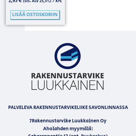
2,95
€
/ KPL
(SIS. ALV 25,5%)
LISÄÄ OSTOSKORIIN
PALVELEVA RAKENNUSTARVIKELIIKE SAVONLINNASSA
7Rakennustarvike Luukkainen Oy
Aholahden myymälä: