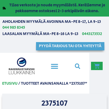
Tilaa verkosta ja nouda myymälästä. Keräilemme ja
pakkaamme ostoksesi 2-3 arkipäivän aikana.
AHOLAHDEN MYYMÄLÄ AVOINNA MA-PE 8-17, LA 9-13
044 985 8345
LAASALAN MYYMÄLÄ MA-PE 8-16 LA 9-13
0443173532
PYYDÄ TARJOUS TAI OTA YHTEYTTÄ
ETUSIVU
/ TUOTTEET AVAINSANALLA “2375107”
2375107