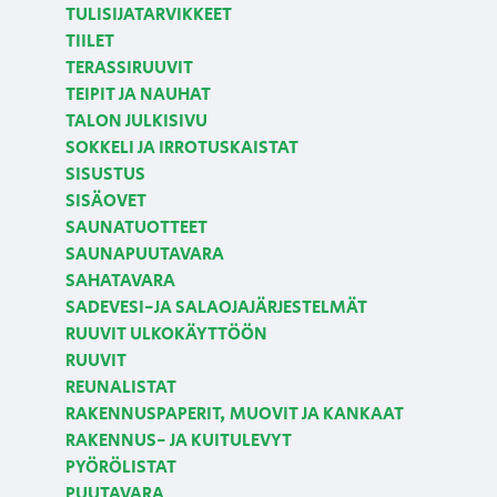
TULISIJATARVIKKEET
TIILET
TERASSIRUUVIT
TEIPIT JA NAUHAT
TALON JULKISIVU
SOKKELI JA IRROTUSKAISTAT
SISUSTUS
SISÄOVET
SAUNATUOTTEET
SAUNAPUUTAVARA
SAHATAVARA
SADEVESI-JA SALAOJAJÄRJESTELMÄT
RUUVIT ULKOKÄYTTÖÖN
RUUVIT
REUNALISTAT
RAKENNUSPAPERIT, MUOVIT JA KANKAAT
RAKENNUS- JA KUITULEVYT
PYÖRÖLISTAT
PUUTAVARA