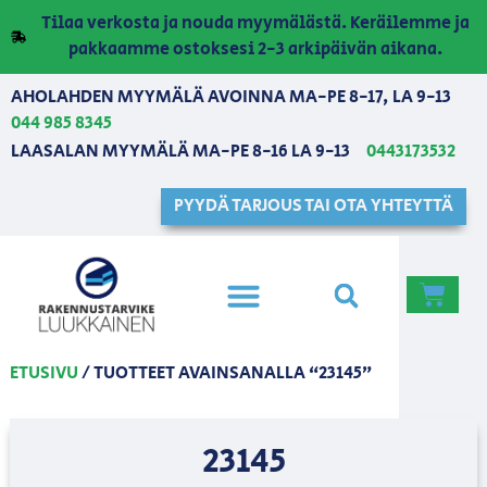
Tilaa verkosta ja nouda myymälästä. Keräilemme ja
pakkaamme ostoksesi 2-3 arkipäivän aikana.
AHOLAHDEN MYYMÄLÄ AVOINNA MA-PE 8-17, LA 9-13
044 985 8345
LAASALAN MYYMÄLÄ MA-PE 8-16 LA 9-13
0443173532
PYYDÄ TARJOUS TAI OTA YHTEYTTÄ
ETUSIVU
/ TUOTTEET AVAINSANALLA “23145”
23145