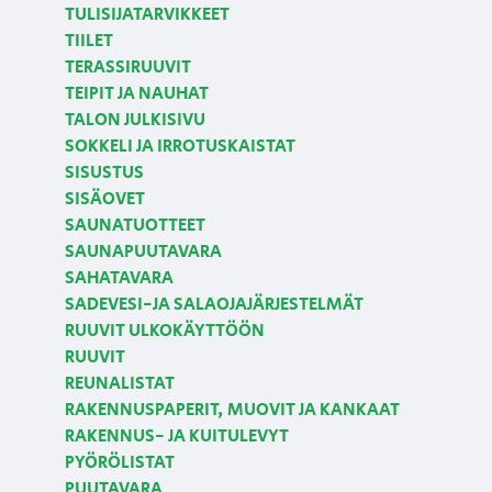
TULISIJATARVIKKEET
TIILET
TERASSIRUUVIT
TEIPIT JA NAUHAT
TALON JULKISIVU
SOKKELI JA IRROTUSKAISTAT
SISUSTUS
SISÄOVET
SAUNATUOTTEET
SAUNAPUUTAVARA
SAHATAVARA
SADEVESI-JA SALAOJAJÄRJESTELMÄT
RUUVIT ULKOKÄYTTÖÖN
RUUVIT
REUNALISTAT
RAKENNUSPAPERIT, MUOVIT JA KANKAAT
RAKENNUS- JA KUITULEVYT
PYÖRÖLISTAT
PUUTAVARA