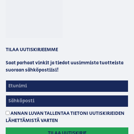
oikeudet pidätetään