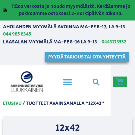
Tilaa verkosta ja nouda myymälästä. Keräilemme ja
pakkaamme ostoksesi 2-3 arkipäivän aikana.
AHOLAHDEN MYYMÄLÄ AVOINNA MA-PE 8-17, LA 9-13
044 985 8345
LAASALAN MYYMÄLÄ MA-PE 8-16 LA 9-13
0443173532
PYYDÄ TARJOUS TAI OTA YHTEYTTÄ
ETUSIVU
/ TUOTTEET AVAINSANALLA “12X42”
12x42