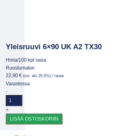
Yleisruuvi 6×90 UK A2 TX30
Hinta/100 kpl rasia
Ruostumaton
22,90
€
(sis. alv 25,5%)
/ rasia
Varastossa
-
+
LISÄÄ OSTOSKORIIN