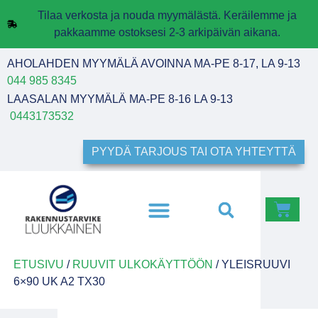
Tilaa verkosta ja nouda myymälästä. Keräilemme ja
pakkaamme ostoksesi 2-3 arkipäivän aikana.
AHOLAHDEN MYYMÄLÄ AVOINNA MA-PE 8-17, LA 9-13
044 985 8345
LAASALAN MYYMÄLÄ MA-PE 8-16 LA 9-13
0443173532
PYYDÄ TARJOUS TAI OTA YHTEYTTÄ
ETUSIVU
/
RUUVIT ULKOKÄYTTÖÖN
/ YLEISRUUVI
6×90 UK A2 TX30