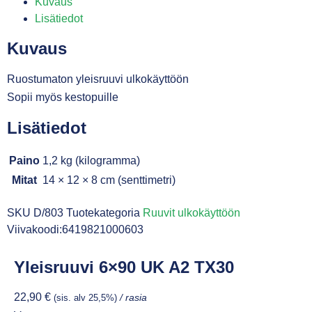
Kuvaus
Lisätiedot
Kuvaus
Ruostumaton yleisruuvi ulkokäyttöön
Sopii myös kestopuille
Lisätiedot
Paino
1,2 kg (kilogramma)
Mitat
14 × 12 × 8 cm (senttimetri)
SKU
D/803
Tuotekategoria
Ruuvit ulkokäyttöön
Viivakoodi:6419821000603
Yleisruuvi 6×90 UK A2 TX30
22,90
€
(sis. alv 25,5%)
/ rasia