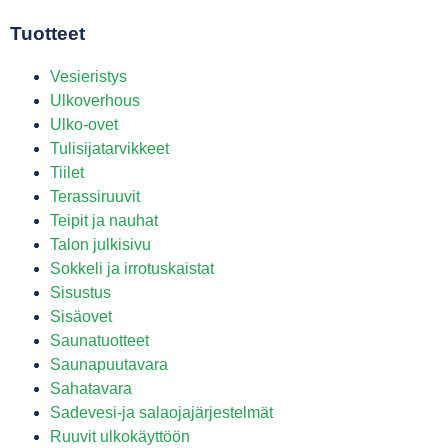
Tuotteet
Vesieristys
Ulkoverhous
Ulko-ovet
Tulisijatarvikkeet
Tiilet
Terassiruuvit
Teipit ja nauhat
Talon julkisivu
Sokkeli ja irrotuskaistat
Sisustus
Sisäovet
Saunatuotteet
Saunapuutavara
Sahatavara
Sadevesi-ja salaojajärjestelmät
Ruuvit ulkokäyttöön