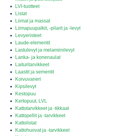
LVI-tuotteet
Listat
Liimat ja massat
Liimapuupalkit, -pilarit ja -levyt
Levyeristeet
Laude-elementit
Lastulevyt ja melamiinilevyt
Lanka- ja konenaulat
Laituritarvikkeet
Laastit ja sementit
Koivuvaneri
Kipsilevyt
Kestopuu
Kertopuut, LVL
Kattotarvikkeet ja -tikkaat
Kattopellit ja -tarvikkeet
Kattolistat
Kattohuovat ja -tarvikkeet