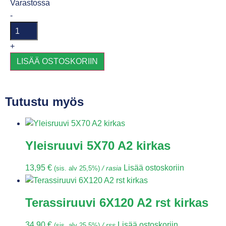
Varastossa
-
+
LISÄÄ OSTOSKORIIN
Tutustu myös
Yleisruuvi 5X70 A2 kirkas
13,95
€
Lisää ostoskoriin
(sis. alv 25,5%)
/ rasia
Terassiruuvi 6X120 A2 rst kirkas
34,90
€
Lisää ostoskoriin
(sis. alv 25,5%)
/ rss