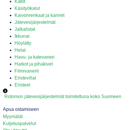
Katot
Käsityökalut
Kaivonrenkaat ja kannet
Jätevesijärjestelmät
Jalkalistat
Ikkunat
Höylätty
Helat
Havu- ja katevaneri
Harkot ja pihakivet
Filmivanerit
Eristevillat
Eristeet
Rotomon jätevesijärjestelmät toimitettuna koko Suomeen
Apua ostamiseen
Myymälät
Kuljetuspalvelut