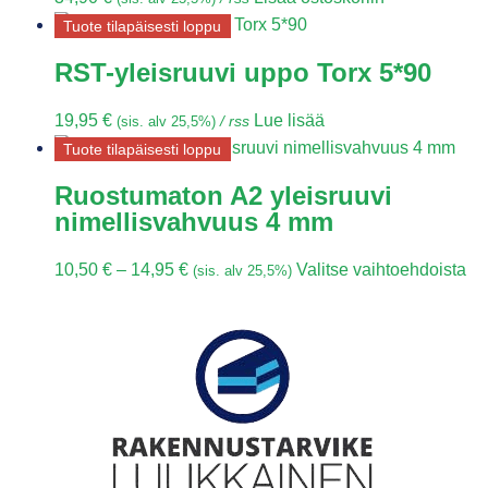
Tuote tilapäisesti loppu
RST-yleisruuvi uppo Torx 5*90
19,95
€
Lue lisää
(sis. alv 25,5%)
/ rss
Tuote tilapäisesti loppu
Ruostumaton A2 yleisruuvi
nimellisvahvuus 4 mm
10,50
€
–
14,95
€
Valitse vaihtoehdoista
(sis. alv 25,5%)