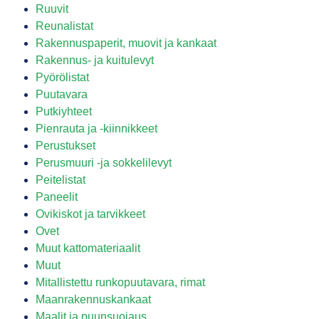
Ruuvit
Reunalistat
Rakennuspaperit, muovit ja kankaat
Rakennus- ja kuitulevyt
Pyörölistat
Puutavara
Putkiyhteet
Pienrauta ja -kiinnikkeet
Perustukset
Perusmuuri -ja sokkelilevyt
Peitelistat
Paneelit
Ovikiskot ja tarvikkeet
Ovet
Muut kattomateriaalit
Muut
Mitallistettu runkopuutavara, rimat
Maanrakennuskankaat
Maalit ja puunsuojaus