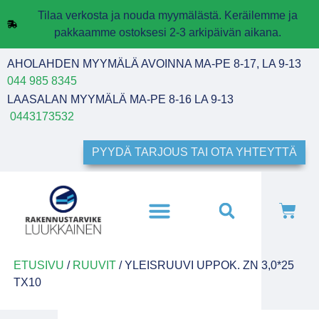
Tilaa verkosta ja nouda myymälästä. Keräilemme ja
pakkaamme ostoksesi 2-3 arkipäivän aikana.
AHOLAHDEN MYYMÄLÄ AVOINNA MA-PE 8-17, LA 9-13
044 985 8345
LAASALAN MYYMÄLÄ MA-PE 8-16 LA 9-13
0443173532
PYYDÄ TARJOUS TAI OTA YHTEYTTÄ
ETUSIVU
/
RUUVIT
/ YLEISRUUVI UPPOK. ZN 3,0*25
TX10