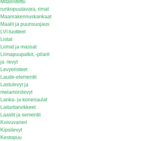
Mitallistettu
runkopuutavara, rimat
Maanrakennuskankaat
Maalit ja puunsuojaus
LVI-tuotteet
Listat
Liimat ja massat
Liimapuupalkit, -pilarit
ja -levyt
Levyeristeet
Laude-elementit
Lastulevyt ja
melamiinilevyt
Lanka- ja konenaulat
Laituritarvikkeet
Laastit ja sementit
Koivuvaneri
Kipsilevyt
Kestopuu