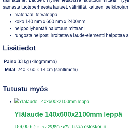
kannattimet. Laude on lyhennettävissä haluttuun mittaan. Tyyl
samasta tuoteperheestä lauteet, väliritilät, kaiteen, selkänoja
materiaali tervaleppä
koko 140 mm x 600 mm x 2400mm
helppo lyhentää haluttuun mittaan!
rungosta helposti irroitettava laude-elementti helpottaa
Lisätiedot
Paino
33 kg (kilogramma)
Mitat
240 × 60 × 14 cm (senttimetri)
Tutustu myös
Ylälaude 140x600x2100mm leppä
189,00
€
Lisää ostoskoriin
(sis. alv 25,5%)
/ KPL