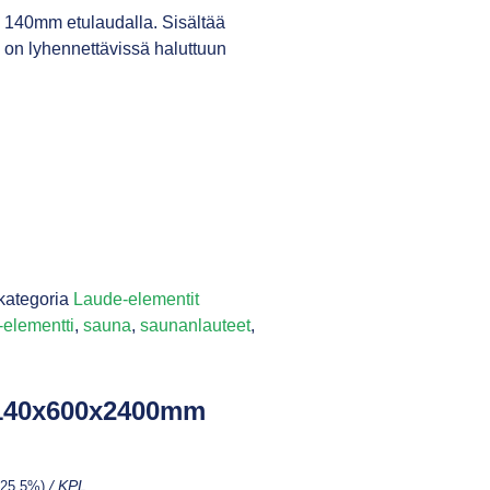
ä 140mm etulaudalla. Sisältää
 on lyhennettävissä haluttuun
kategoria
Laude-elementit
-elementti
,
sauna
,
saunanlauteet
,
 140x600x2400mm
v 25,5%)
/ KPL