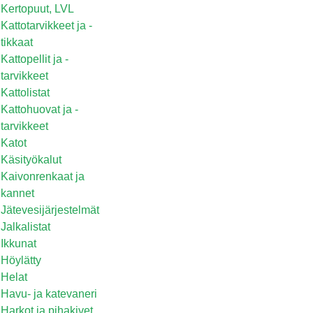
Kertopuut, LVL
Kattotarvikkeet ja -
tikkaat
Kattopellit ja -
tarvikkeet
Kattolistat
Kattohuovat ja -
tarvikkeet
Katot
Käsityökalut
Kaivonrenkaat ja
kannet
Jätevesijärjestelmät
Jalkalistat
Ikkunat
Höylätty
Helat
Havu- ja katevaneri
Harkot ja pihakivet