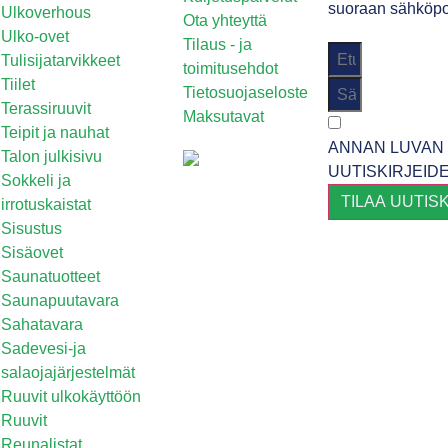
suoraan sähköpos
Ulkoverhous
Ota yhteyttä
Ulko-ovet
Tilaus - ja
Tulisijatarvikkeet
toimitusehdot
Tiilet
Tietosuojaseloste
Terassiruuvit
Maksutavat
Teipit ja nauhat
ANNAN LUVAN 
Talon julkisivu
UUTISKIRJEID
Sokkeli ja
TILAA UUTIS
irrotuskaistat
Sisustus
Sisäovet
Saunatuotteet
Saunapuutavara
Sahatavara
Sadevesi-ja
salaojajärjestelmät
Ruuvit ulkokäyttöön
Ruuvit
Reunalistat