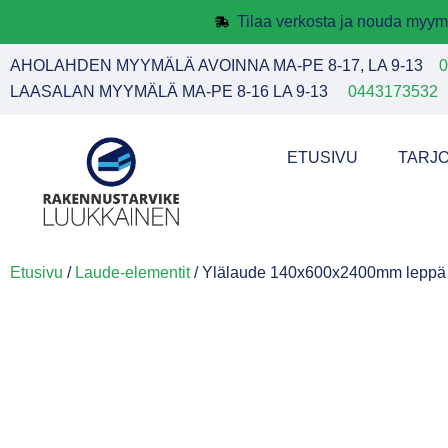
Tilaa verkosta ja nouda myym
AHOLAHDEN MYYMÄLÄ AVOINNA MA-PE 8-17, LA 9-13
0
LAASALAN MYYMÄLÄ MA-PE 8-16 LA 9-13
0443173532
ETUSIVU
TARJ
Etusivu
/
Laude-elementit
/ Ylälaude 140x600x2400mm leppä