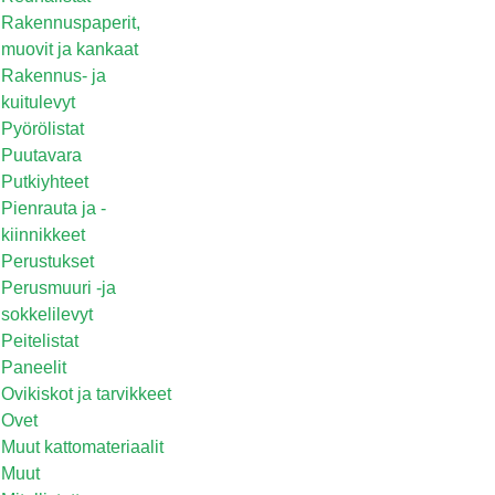
Rakennuspaperit,
muovit ja kankaat
Rakennus- ja
kuitulevyt
Pyörölistat
Puutavara
Putkiyhteet
Pienrauta ja -
kiinnikkeet
Perustukset
Perusmuuri -ja
sokkelilevyt
Peitelistat
Paneelit
Ovikiskot ja tarvikkeet
Ovet
Muut kattomateriaalit
Muut