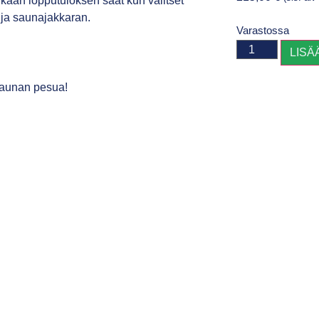
ikään lopputuloksen saat kun valitset
n ja saunajakkaran.
Varastossa
LISÄ
 saunan pesua!