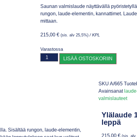
Saunan valmislaude näyttävällä pyöristetyll
rungon, laude-elementin, kannattimet. Laude
mittaan.
215,00
€
(sis. alv 25,5%)
/ KPL
Varastossa
LISÄÄ OSTOSKORIIN
SKU
A/665
Tuote
Avainsanat
laude
valmislauteet
Ylälaude
leppä
la. Sisältää rungon, laude-elementin,
215,00
€
(sis. al