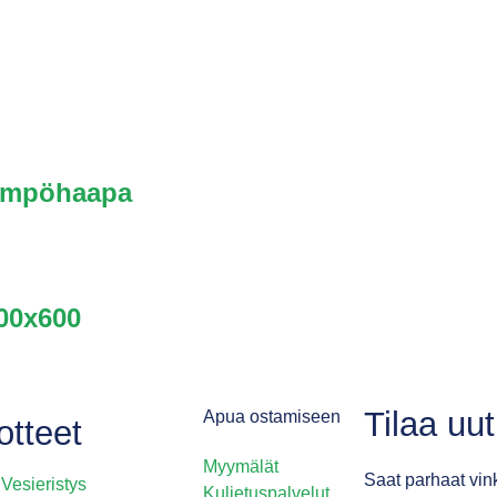
lämpöhaapa
00x600
Tilaa uu
Apua ostamiseen
otteet
Myymälät
Saat parhaat vink
Vesieristys
Kuljetuspalvelut