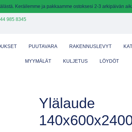
älästä. Keräilemme ja pakkaamme ostoksesi 2-3 arkipäivän aik
44 985 8345
OUKSET
PUUTAVARA
RAKENNUSLEVYT
KA
MYYMÄLÄT
KULJETUS
LÖYDÖT
Ylälaude
140x600x240