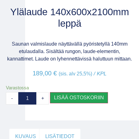
Ylälaude 140x600x2100mm
leppä
Saunan valmislaude näyttävällä pyöristetyllä 140mm
etulaudalla. Sisältää rungon, laude-elementin,
kannattimet. Laude on lyhennettävissä haluttuun mittaan.
189,00
€
/ KPL
(sis. alv 25,5%)
Varastossa
LISÄÄ OSTOSKORIIN
-
+
KUVAUS
LISÄTIEDOT