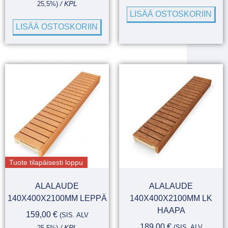
25,5%)
/ KPL
LISÄÄ OSTOSKORIIN
LISÄÄ OSTOSKORIIN
Tuote tilapäisesti loppu
ALALAUDE
ALALAUDE
140X400X2100MM LEPPÄ
140X400X2100MM LK
HAAPA
159,00
€
(SIS. ALV
189,00
€
(SIS. ALV
25,5%)
/ KPL