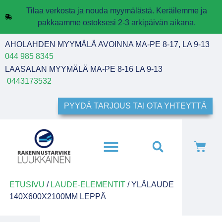
Tilaa verkosta ja nouda myymälästä. Keräilemme ja
pakkaamme ostoksesi 2-3 arkipäivän aikana.
AHOLAHDEN MYYMÄLÄ AVOINNA MA-PE 8-17, LA 9-13
044 985 8345
LAASALAN MYYMÄLÄ MA-PE 8-16 LA 9-13
0443173532
PYYDÄ TARJOUS TAI OTA YHTEYTTÄ
ETUSIVU
/
LAUDE-ELEMENTIT
/ YLÄLAUDE
140X600X2100MM LEPPÄ