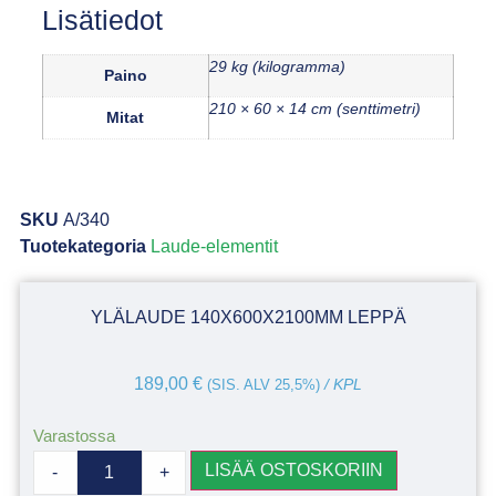
Lisätiedot
29 kg (kilogramma)
Paino
210 × 60 × 14 cm (senttimetri)
Mitat
SKU
A/340
Tuotekategoria
Laude-elementit
YLÄLAUDE 140X600X2100MM LEPPÄ
189,00
€
(SIS. ALV 25,5%)
/ KPL
Varastossa
LISÄÄ OSTOSKORIIN
-
+