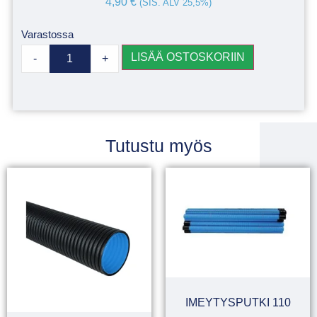
4,90
€
(SIS. ALV 25,5%)
Varastossa
LISÄÄ OSTOSKORIIN
-
+
Tutustu myös
IMEYTYSPUTKI 110