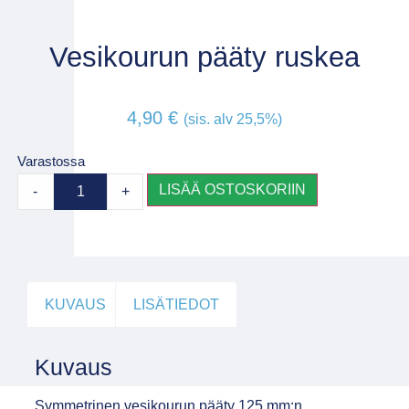
Vesikourun pääty ruskea
4,90
€
(sis. alv 25,5%)
Varastossa
LISÄÄ OSTOSKORIIN
-
+
KUVAUS
LISÄTIEDOT
Kuvaus
Symmetrinen vesikourun pääty 125 mm:n