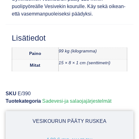
puolipyöreälle Vesivekin kourulle. Käy sekä oikean-
että vasemmanpuoleiseksi päädyksi.
Lisätiedot
99 kg (kilogramma)
Paino
15 × 8 × 1 cm (senttimetri)
Mitat
SKU
E/390
Tuotekategoria
Sadevesi-ja salaojajärjestelmät
VESIKOURUN PÄÄTY RUSKEA