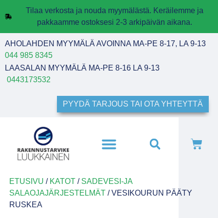
Tilaa verkosta ja nouda myymälästä. Keräilemme ja
pakkaamme ostoksesi 2-3 arkipäivän aikana.
AHOLAHDEN MYYMÄLÄ AVOINNA MA-PE 8-17, LA 9-13
044 985 8345
LAASALAN MYYMÄLÄ MA-PE 8-16 LA 9-13
0443173532
PYYDÄ TARJOUS TAI OTA YHTEYTTÄ
ETUSIVU
/
KATOT
/
SADEVESI-JA
SALAOJAJÄRJESTELMÄT
/ VESIKOURUN PÄÄTY
RUSKEA