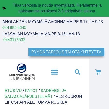
Tilaa verkosta ja nouda myymälästä. Keräilemme ja
pakkaamme ostoksesi 2-3 arkipäivän aikana.
AHOLAHDEN MYYMÄLÄ AVOINNA MA-PE 8-17, LA 9-13
044 985 8345
LAASALAN MYYMÄLÄ MA-PE 8-16 LA 9-13
0443173532
PYYDÄ TARJOUS TAI OTA YHTEYTTÄ
ETUSIVU
/
KATOT
/
SADEVESI-JA
SALAOJAJÄRJESTELMÄT
/ VESIKOURUN
LIITOSKAPPALE TUMMA RUSKEA