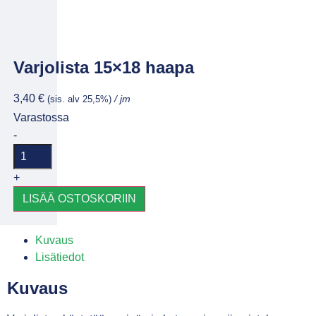
Varjolista 15×18 haapa
3,40
€
(sis. alv 25,5%)
/ jm
Varastossa
-
+
LISÄÄ OSTOSKORIIN
Kuvaus
Lisätiedot
Kuvaus