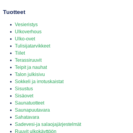
Tuotteet
Vesieristys
Ulkoverhous
Ulko-ovet
Tulisijatarvikkeet
Tiilet
Terassiruuvit
Teipit ja nauhat
Talon julkisivu
Sokkeli ja irrotuskaistat
Sisustus
Sisäovet
Saunatuotteet
Saunapuutavara
Sahatavara
Sadevesi-ja salaojajärjestelmät
Ruuvit ulkokäyttöön