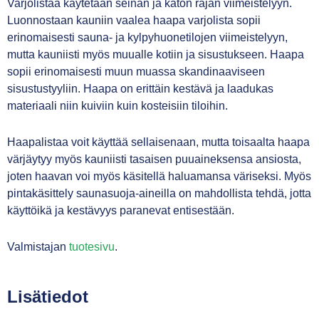
Varjolistaa käytetään seinän ja katon rajan viimeistelyyn.
Luonnostaan kauniin vaalea haapa varjolista sopii
erinomaisesti sauna- ja kylpyhuonetilojen viimeistelyyn,
mutta kauniisti myös muualle kotiin ja sisustukseen. Haapa
sopii erinomaisesti muun muassa skandinaaviseen
sisustustyyliin. Haapa on erittäin kestävä ja laadukas
materiaali niin kuiviin kuin kosteisiin tiloihin.
Haapalistaa voit käyttää sellaisenaan, mutta toisaalta haapa
värjäytyy myös kauniisti tasaisen puuaineksensa ansiosta,
joten haavan voi myös käsitellä haluamansa väriseksi. Myös
pintakäsittely saunasuoja-aineilla on mahdollista tehdä, jotta
käyttöikä ja kestävyys paranevat entisestään.
Valmistajan
tuotesivu
.
Lisätiedot