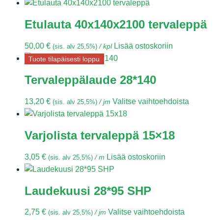
Etulauta 40x140x2100 tervaleppä
50,00
€
Lisää ostoskoriin
(sis. alv 25,5%)
/ kpl
Tuote tilapäisesti loppu
Tervaleppälaude 28*140
13,20
€
Valitse vaihtoehdoista
(sis. alv 25,5%)
/ jm
Varjolista tervaleppä 15×18
3,05
€
Lisää ostoskoriin
(sis. alv 25,5%)
/ m
Laudekuusi 28*95 SHP
2,75
€
Valitse vaihtoehdoista
(sis. alv 25,5%)
/ jm