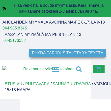
Tilaa verkosta ja nouda myymälästä. Keräilemme ja
pakkaamme ostoksesi 2-3 arkipäivän aikana.
AHOLAHDEN MYYMÄLÄ AVOINNA MA-PE 8-17, LA 9-13
044 985 8345
LAASALAN MYYMÄLÄ MA-PE 8-16 LA 9-13
0443173532
PYYDÄ TARJOUS TAI OTA YHTEYTTÄ
ETUSIVU
/
PUUTAVARA
/
SAUNAPUUTAVARA
/ VARJOLI
15×18 HAAPA