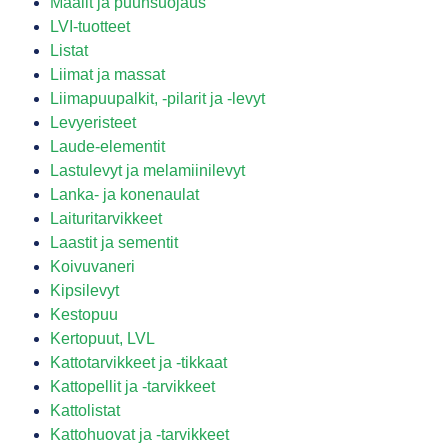
Maalit ja puunsuojaus
LVI-tuotteet
Listat
Liimat ja massat
Liimapuupalkit, -pilarit ja -levyt
Levyeristeet
Laude-elementit
Lastulevyt ja melamiinilevyt
Lanka- ja konenaulat
Laituritarvikkeet
Laastit ja sementit
Koivuvaneri
Kipsilevyt
Kestopuu
Kertopuut, LVL
Kattotarvikkeet ja -tikkaat
Kattopellit ja -tarvikkeet
Kattolistat
Kattohuovat ja -tarvikkeet