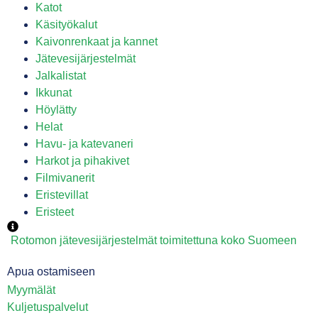
Katot
Käsityökalut
Kaivonrenkaat ja kannet
Jätevesijärjestelmät
Jalkalistat
Ikkunat
Höylätty
Helat
Havu- ja katevaneri
Harkot ja pihakivet
Filmivanerit
Eristevillat
Eristeet
Rotomon jätevesijärjestelmät toimitettuna koko Suomeen
Apua ostamiseen
Myymälät
Kuljetuspalvelut