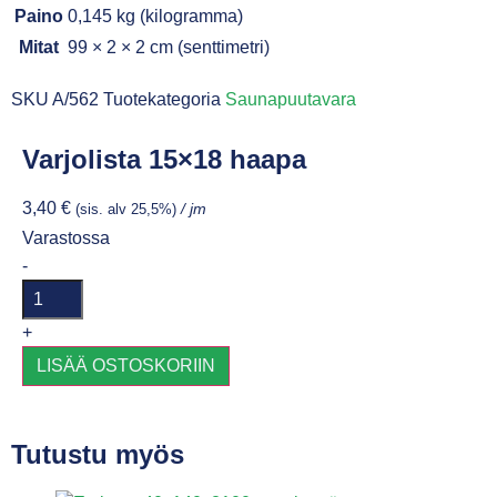
Paino
0,145 kg (kilogramma)
Mitat
99 × 2 × 2 cm (senttimetri)
SKU
A/562
Tuotekategoria
Saunapuutavara
Varjolista 15×18 haapa
3,40
€
(sis. alv 25,5%)
/ jm
Varastossa
-
+
LISÄÄ OSTOSKORIIN
Tutustu myös