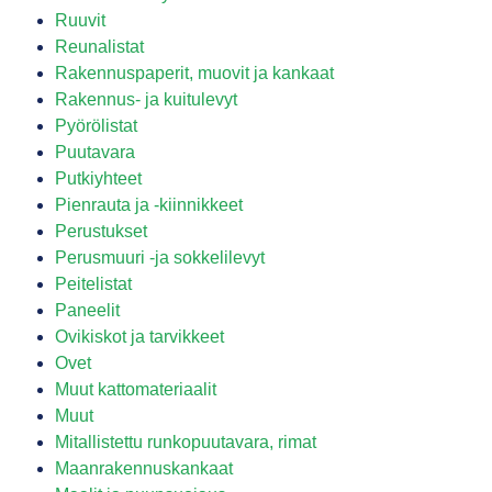
Ruuvit
Reunalistat
Rakennuspaperit, muovit ja kankaat
Rakennus- ja kuitulevyt
Pyörölistat
Puutavara
Putkiyhteet
Pienrauta ja -kiinnikkeet
Perustukset
Perusmuuri -ja sokkelilevyt
Peitelistat
Paneelit
Ovikiskot ja tarvikkeet
Ovet
Muut kattomateriaalit
Muut
Mitallistettu runkopuutavara, rimat
Maanrakennuskankaat