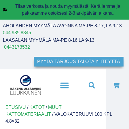
Tilaa verkosta ja nouda myymälästä. Keräilemme ja
pakkaamme ostoksesi 2-3 arkipäivän aikana.
AHOLAHDEN MYYMÄLÄ AVOINNA MA-PE 8-17, LA 9-13
044 985 8345
LAASALAN MYYMÄLÄ MA-PE 8-16 LA 9-13
0443173532
PYYDÄ TARJOUS TAI OTA YHTEYTTÄ
ETUSIVU
/
KATOT
/
MUUT
KATTOMATERIAALIT
/ VALOKATERUUVI 100 KPL
4,8×32