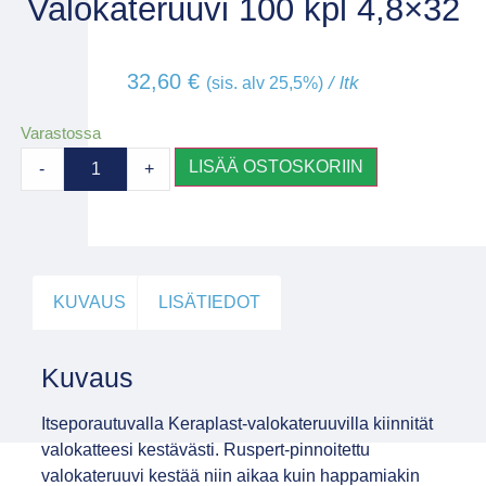
Valokateruuvi 100 kpl 4,8×32
32,60
€
/ ltk
(sis. alv 25,5%)
Varastossa
LISÄÄ OSTOSKORIIN
-
+
KUVAUS
LISÄTIEDOT
Kuvaus
Itseporautuvalla Keraplast-valokateruuvilla kiinnität
valokatteesi kestävästi. Ruspert-pinnoitettu
valokateruuvi kestää niin aikaa kuin happamiakin