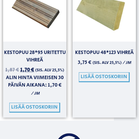
KESTOPUU 28*95 URITETTU
KESTOPUU 48*123 VIHREÄ
VIHREÄ
3,75
€
/ JM
(SIS. ALV 25,5%)
1,87
€
1,70
€
(SIS. ALV 25,5%)
LISÄÄ OSTOSKORIIN
ALIN HINTA VIIMEISEN 30
PÄIVÄN AIKANA:
1,70
€
/ JM
LISÄÄ OSTOSKORIIN