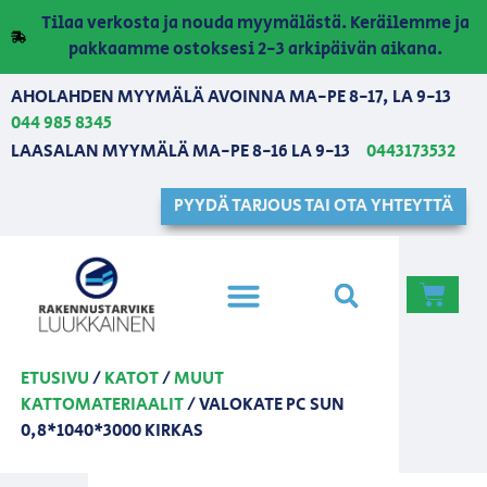
Tilaa verkosta ja nouda myymälästä. Keräilemme ja
pakkaamme ostoksesi 2-3 arkipäivän aikana.
AHOLAHDEN MYYMÄLÄ AVOINNA MA-PE 8-17, LA 9-13
044 985 8345
LAASALAN MYYMÄLÄ MA-PE 8-16 LA 9-13
0443173532
PYYDÄ TARJOUS TAI OTA YHTEYTTÄ
ETUSIVU
/
KATOT
/
MUUT
KATTOMATERIAALIT
/ VALOKATE PC SUN
0,8*1040*3000 KIRKAS