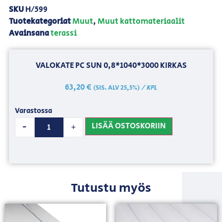
SKU
H/599
Tuotekategoriat
Muut
,
Muut kattomateriaalit
Avainsana
terassi
VALOKATE PC SUN 0,8*1040*3000 KIRKAS
63,20
€
/ KPL
(SIS. ALV 25,5%)
Varastossa
LISÄÄ OSTOSKORIIN
-
+
Tutustu myös