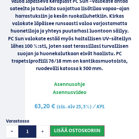
Valoa läpäisevä Keraplast PC Sun -valokate antaa
sateelta ja tuulelta suojattua lisätilaa vapaa-ajan
harrastuksiin ja kesän ruokailuhetkiin. Kirkas
valokate läpäisee runsaasti valoa varjostamatta
huonetiloja ja yhteys puutarhasi luontoon säilyy.
PC Sun valokate estää myös haitallisen UV-säteilyn
lähes 100 %:sti, joten saat terassillasi turvallisen
suojan ja huonekalutkaan eivät haalistu. PC
trapetsiprofiili 76/18 mm on kantikasmuotoista,
ruodeväli katossa k 500 mm.
Asennusohje
Asennusvideo
63,20
€
/ KPL
(sis. alv 25,5%)
Varastossa
LISÄÄ OSTOSKORIIN
-
+