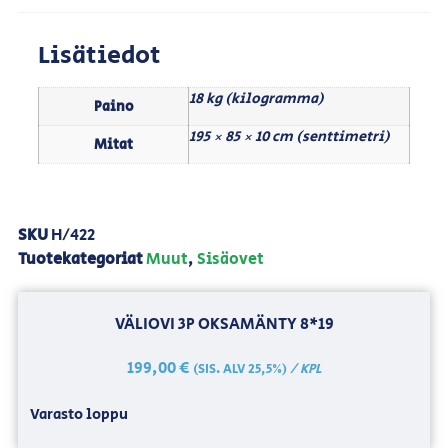
Lisätiedot
18 kg (kilogramma)
Paino
195 × 85 × 10 cm (senttimetri)
Mitat
SKU
H/422
Tuotekategoriat
Muut
,
Sisäovet
VÄLIOVI 3P OKSAMÄNTY 8*19
199,00
€
/ KPL
(SIS. ALV 25,5%)
Varasto loppu