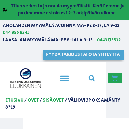
Tilaa verkosta ja nouda myymälästä. Keräilemme ja
pakkaamme ostoksesi 2-3 arkipäivän aikana.
AHOLAHDEN MYYMÄLÄ AVOINNA MA-PE 8-17, LA 9-13
044 985 8345
LAASALAN MYYMÄLÄ MA-PE 8-16 LA 9-13
0443173532
PYYDÄ TARJOUS TAI OTA YHTEYTTÄ
ETUSIVU
/
OVET
/
SISÄOVET
/ VÄLIOVI 3P OKSAMÄNTY
8*19