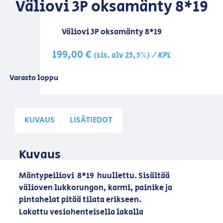
Väliovi 3P oksamänty 8*19
Väliovi 3P oksamänty 8*19
199,00
€
/ KPL
(sis. alv 25,5%)
Varasto loppu
KUVAUS
LISÄTIEDOT
Kuvaus
Mäntypeiliovi 8*19 huullettu. Sisältää
välioven lukkorungon, karmi, painike ja
pintahelat pitää tilata erikseen.
Lakattu vesiohenteisella lakalla