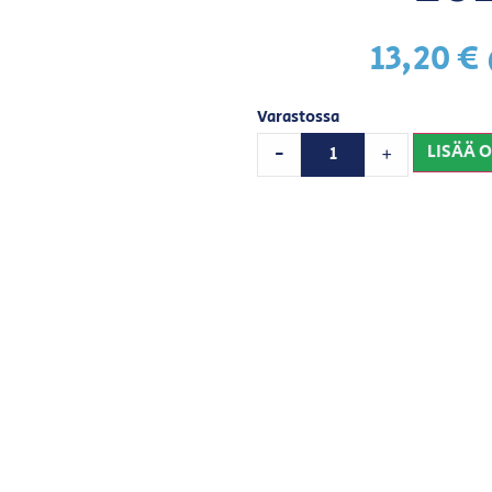
13,20
€
Varastossa
LISÄÄ 
-
+