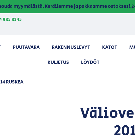
a nouda myymälästä. Keräilemme ja pakkaamme ostoksesi 2-
4 985 8345
T
PUUTAVARA
RAKENNUSLEVYT
KATOT
M
KULJETUS
LÖYDÖT
14 RUSKEA
Väliove
20