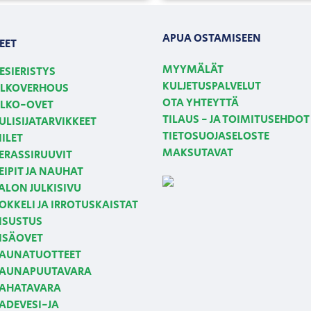
APUA OSTAMISEEN
EET
MYYMÄLÄT
ESIERISTYS
KULJETUSPALVELUT
LKOVERHOUS
OTA YHTEYTTÄ
LKO-OVET
TILAUS - JA TOIMITUSEHDOT
ULISIJATARVIKKEET
TIETOSUOJASELOSTE
IILET
MAKSUTAVAT
ERASSIRUUVIT
EIPIT JA NAUHAT
ALON JULKISIVU
OKKELI JA IRROTUSKAISTAT
ISUSTUS
ISÄOVET
AUNATUOTTEET
AUNAPUUTAVARA
AHATAVARA
ADEVESI-JA