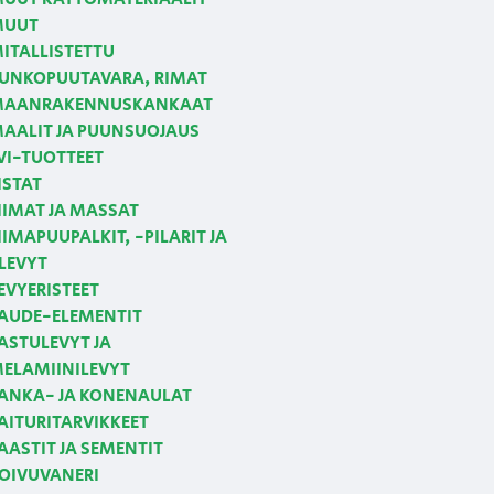
MUUT
ITALLISTETTU
UNKOPUUTAVARA, RIMAT
AANRAKENNUSKANKAAT
AALIT JA PUUNSUOJAUS
VI-TUOTTEET
ISTAT
IIMAT JA MASSAT
IIMAPUUPALKIT, -PILARIT JA
LEVYT
EVYERISTEET
AUDE-ELEMENTIT
ASTULEVYT JA
ELAMIINILEVYT
ANKA- JA KONENAULAT
AITURITARVIKKEET
AASTIT JA SEMENTIT
OIVUVANERI