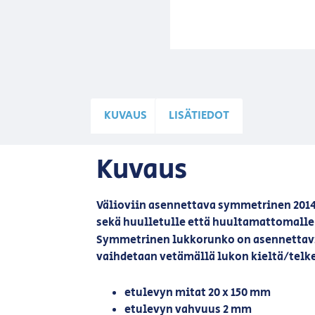
KUVAUS
LISÄTIEDOT
Kuvaus
Välioviin asennettava symmetrinen 2014
sekä huulletulle että huultamattomalle
Symmetrinen lukkorunko on asennettavis
vaihdetaan vetämällä lukon kieltä/telke
etulevyn mitat 20 x 150 mm
etulevyn vahvuus 2 mm