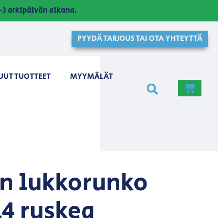
3 arkipäivän aikana.
PYYDÄ TARJOUS TAI OTA YHTEYTTÄ
UUT TUOTTEET
MYYMÄLÄT
n lukkorunko
14 ruskea