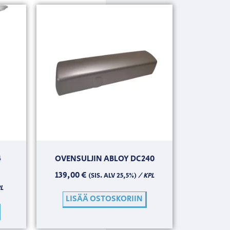
4
OVENSULJIN ABLOY DC240
139,00
€
/ KPL
(SIS. ALV 25,5%)
L
LISÄÄ OSTOSKORIIN