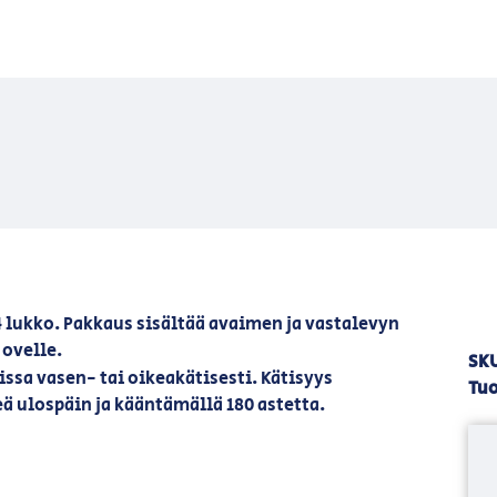
 lukko. Pakkaus sisältää avaimen ja vastalevyn
 ovelle.
SK
sa vasen- tai oikeakätisesti. Kätisyys
Tuo
ä ulospäin ja kääntämällä 180 astetta.