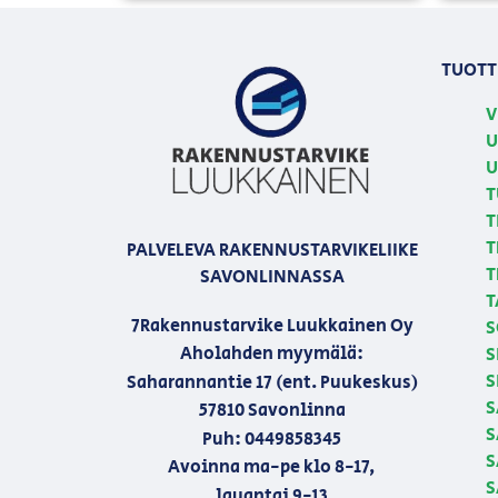
TUOTT
V
U
U
T
T
T
PALVELEVA RAKENNUSTARVIKELIIKE
T
SAVONLINNASSA
T
7Rakennustarvike Luukkainen Oy
S
Aholahden myymälä:
S
S
Saharannantie 17 (ent. Puukeskus)
S
57810 Savonlinna
S
Puh: 0449858345
S
Avoinna ma-pe klo 8-17,
S
lauantai 9-13