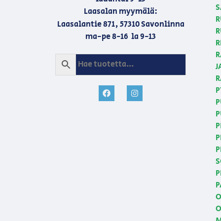
S
Laasalan myymälä:
R
Laasalantie 871, 57310 Savonlinna
R
ma-pe 8-16 la 9-13
R
R
J
R
P
P
P
P
P
P
S
P
P
O
O
M