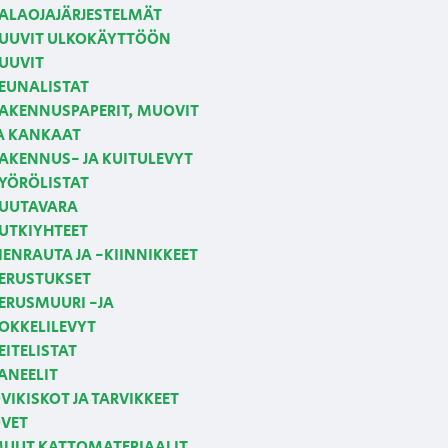
ALAOJAJÄRJESTELMÄT
UUVIT ULKOKÄYTTÖÖN
UUVIT
EUNALISTAT
AKENNUSPAPERIT, MUOVIT
A KANKAAT
AKENNUS- JA KUITULEVYT
YÖRÖLISTAT
UUTAVARA
UTKIYHTEET
IENRAUTA JA -KIINNIKKEET
ERUSTUKSET
ERUSMUURI -JA
OKKELILEVYT
EITELISTAT
ANEELIT
VIKISKOT JA TARVIKKEET
VET
UUT KATTOMATERIAALIT