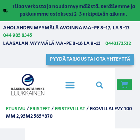
Tilaa verkosta ja nouda myymälästä. Keräilemme ja
pakkaamme ostoksesi 2-3 arkipäivän aikana.
AHOLAHDEN MYYMÄLÄ AVOINNA MA-PE 8-17, LA 9-13
044 985 8345
LAASALAN MYYMÄLÄ MA-PE 8-16 LA 9-13
0443173532
PYYDÄ TARJOUS TAI OTA YHTEYTTÄ
ETUSIVU
/
ERISTEET
/
ERISTEVILLAT
/ EKOVILLALEVY 100
MM 2,95M2 565*870