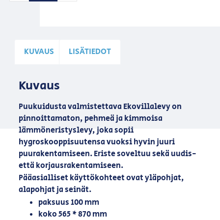
KUVAUS
LISÄTIEDOT
Kuvaus
Puukuidusta valmistettava Ekovillalevy on
pinnoittamaton, pehmeä ja kimmoisa
lämmöneristyslevy, joka sopii
hygroskooppisuutensa vuoksi hyvin juuri
puurakentamiseen. Eriste soveltuu sekä uudis-
että korjausrakentamiseen.
Pääasialliset käyttökohteet ovat yläpohjat,
alapohjat ja seinät.
paksuus 100 mm
koko 565 * 870 mm