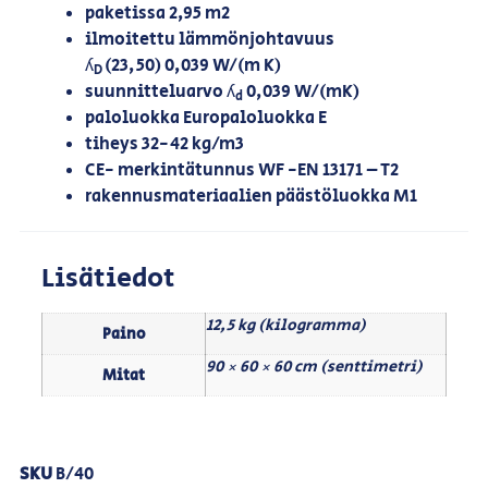
paketissa 2,95 m2
ilmoitettu lämmönjohtavuus
ʎ
(23,50) 0,039 W/(m K)
D
suunnitteluarvo ʎ
0,039 W/(mK)
d
paloluokka Europaloluokka E
tiheys 32-42 kg/m3
CE- merkintätunnus WF -EN 13171 – T2
rakennusmateriaalien päästöluokka M1
Lisätiedot
12,5 kg (kilogramma)
Paino
90 × 60 × 60 cm (senttimetri)
Mitat
SKU
B/40