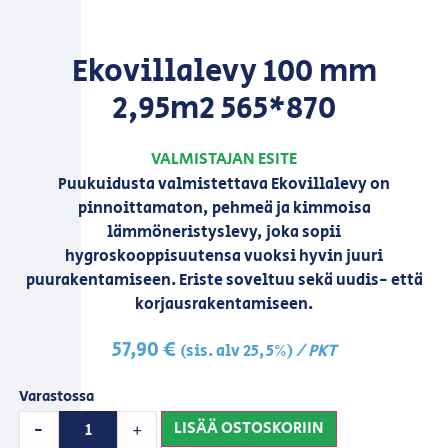
Ekovillalevy 100 mm
2,95m2 565*870
VALMISTAJAN ESITE
Puukuidusta valmistettava Ekovillalevy on
pinnoittamaton, pehmeä ja kimmoisa
lämmöneristyslevy, joka sopii
hygroskooppisuutensa vuoksi hyvin juuri
puurakentamiseen. Eriste soveltuu sekä uudis- että
korjausrakentamiseen.
57,90
€
/ PKT
(sis. alv 25,5%)
Varastossa
LISÄÄ OSTOSKORIIN
-
+