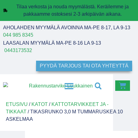
Tilaa verkosta ja nouda myymälästä. Keräilemme ja
pakkaamme ostoksesi 2-3 arkipäivän aikana.
AHOLAHDEN MYYMÄLÄ AVOINNA MA-PE 8-17, LA 9-13
044 985 8345
LAASALAN MYYMÄLÄ MA-PE 8-16 LA 9-13
0443173532
PYYDÄ TARJOUS TAI OTA YHTEYTTÄ
ETUSIVU
/
KATOT
/
KATTOTARVIKKEET JA -
TIKKAAT
/ TIKASRUNKO 3,0 M TUMMARUSKEA 10
ASKELMAA