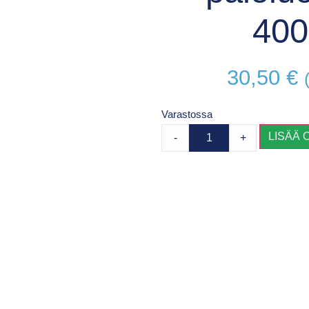
40
30,50
€
Varastossa
LISÄÄ 
-
+