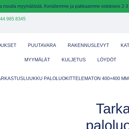
 ja nouda myymälästä. Keräilemme ja pakkaamme ostoksesi 2-3 
44 985 8345
OUKSET
PUUTAVARA
RAKENNUSLEVYT
KA
MYYMÄLÄT
KULJETUS
LÖYDÖT
TARKASTUSLUUKKU PALOLUOKITTELEMATON 400×400 MM
Tark
palolu