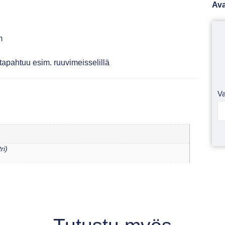
Ava
m
n tapahtuu esim. ruuvimeisselillä
Va
ri)