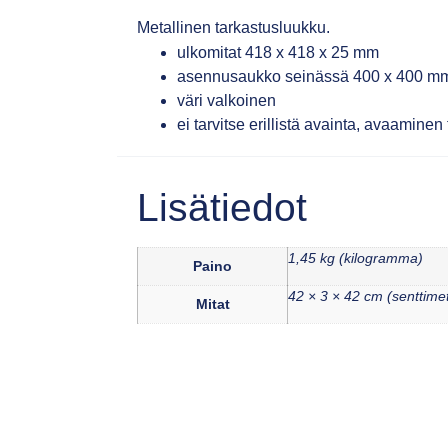
Metallinen tarkastusluukku.
ulkomitat 418 x 418 x 25 mm
asennusaukko seinässä 400 x 400 m
väri valkoinen
ei tarvitse erillistä avainta, avaamine
Lisätiedot
1,45 kg (kilogramma)
Paino
42 × 3 × 42 cm (senttimet
Mitat