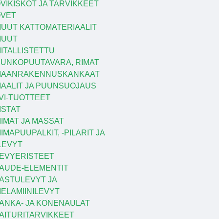
VIKISKOT JA TARVIKKEET
VET
UUT KATTOMATERIAALIT
MUUT
ITALLISTETTU
UNKOPUUTAVARA, RIMAT
MAANRAKENNUSKANKAAT
AALIT JA PUUNSUOJAUS
VI-TUOTTEET
ISTAT
IIMAT JA MASSAT
IIMAPUUPALKIT, -PILARIT JA
LEVYT
EVYERISTEET
AUDE-ELEMENTIT
ASTULEVYT JA
ELAMIINILEVYT
ANKA- JA KONENAULAT
AITURITARVIKKEET