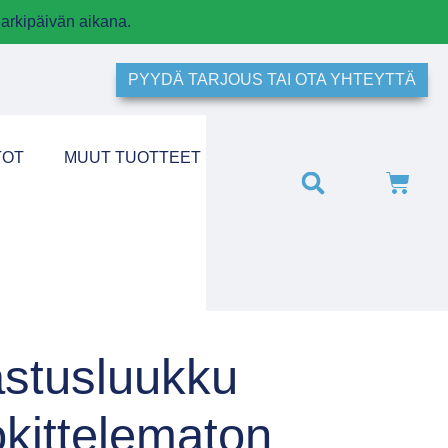
arkipäivän aikana.
PYYDÄ TARJOUS TAI OTA YHTEYTTÄ
TOT
MUUT TUOTTEET
astusluukku
okittelematon