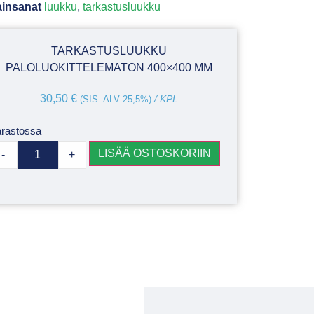
insanat
luukku
,
tarkastusluukku
TARKASTUSLUUKKU
PALOLUOKITTELEMATON 400×400 MM
30,50
€
(SIS. ALV 25,5%)
/ KPL
rastossa
LISÄÄ OSTOSKORIIN
-
+