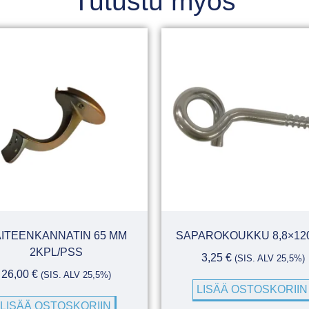
Tutustu myös
ITEENKANNATIN 65 MM
SAPAROKOUKKU 8,8×12
2KPL/PSS
3,25
€
(SIS. ALV 25,5%)
26,00
€
(SIS. ALV 25,5%)
LISÄÄ OSTOSKORIIN
LISÄÄ OSTOSKORIIN