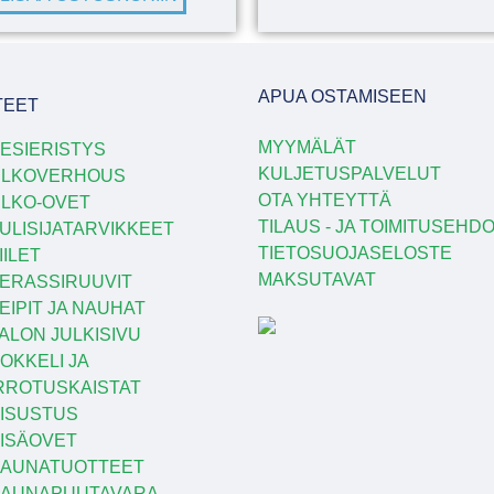
APUA OSTAMISEEN
TEET
MYYMÄLÄT
ESIERISTYS
KULJETUSPALVELUT
ULKOVERHOUS
OTA YHTEYTTÄ
LKO-OVET
TILAUS - JA TOIMITUSEHD
ULISIJATARVIKKEET
TIETOSUOJASELOSTE
IILET
MAKSUTAVAT
ERASSIRUUVIT
EIPIT JA NAUHAT
ALON JULKISIVU
OKKELI JA
RROTUSKAISTAT
ISUSTUS
ISÄOVET
AUNATUOTTEET
SAUNAPUUTAVARA