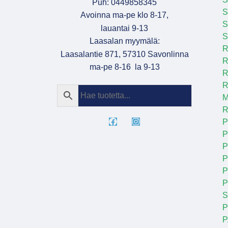
Puh: 0449858345
S
Avoinna ma-pe klo 8-17,
S
lauantai 9-13
S
Laasalan myymälä:
R
Laasalantie 871, 57310 Savonlinna
R
ma-pe 8-16 la 9-13
R
R
M
R
P
P
P
P
P
S
P
P