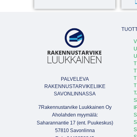
TUOT
V
U
T
T
T
PALVELEVA
T
RAKENNUSTARVIKELIIKE
T
SAVONLINNASSA
S
7Rakennustarvike Luukkainen Oy
I
Aholahden myymälä:
S
S
Saharannantie 17 (ent. Puukeskus)
S
57810 Savonlinna