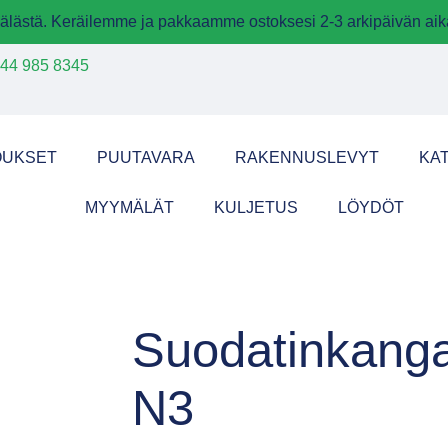
älästä. Keräilemme ja pakkaamme ostoksesi 2-3 arkipäivän aik
44 985 8345
OUKSET
PUUTAVARA
RAKENNUSLEVYT
KA
MYYMÄLÄT
KULJETUS
LÖYDÖT
Suodatinkang
N3