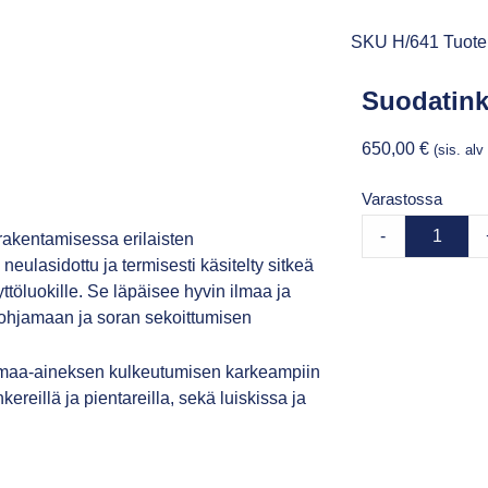
SKU
H/641
Tuote
Suodatink
650,00
€
(sis. al
Varastossa
-
rakentamisessa erilaisten
eulasidottu ja termisesti käsitelty sitkeä
töluokille. Se läpäisee hyvin ilmaa ja
 pohjamaan ja soran sekoittumisen
maa-aineksen kulkeutumisen karkeampiin
eillä ja pientareilla, sekä luiskissa ja