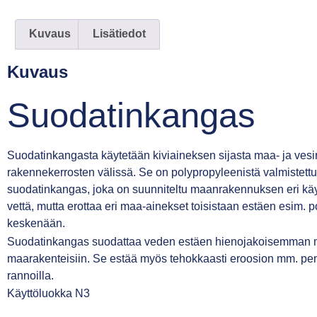
Kuvaus
Lisätiedot
Kuvaus
Suodatinkangas
Suodatinkangasta käytetään kiviaineksen sijasta maa- ja vesi
rakennekerrosten välissä. Se on polypropyleenistä valmistettu n
suodatinkangas, joka on suunniteltu maanrakennuksen eri käyt
vettä, mutta erottaa eri maa-ainekset toisistaan estäen esim.
keskenään.
Suodatinkangas suodattaa veden estäen hienojakoisemman 
maarakenteisiin. Se estää myös tehokkaasti eroosion mm. penker
rannoilla.
Käyttöluokka N3