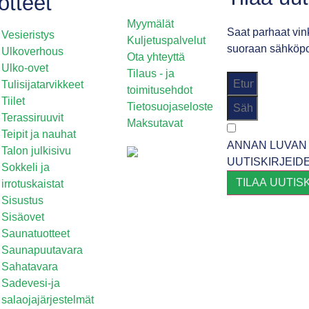
otteet
Myymälät
Saat parhaat vink
Vesieristys
Kuljetuspalvelut
suoraan sähköpos
Ulkoverhous
Ota yhteyttä
Ulko-ovet
Tilaus - ja
Tulisijatarvikkeet
toimitusehdot
Tiilet
Tietosuojaseloste
Terassiruuvit
Maksutavat
Teipit ja nauhat
ANNAN LUVAN 
Talon julkisivu
UUTISKIRJEID
Sokkeli ja
TILAA UUTIS
irrotuskaistat
Sisustus
Sisäovet
Saunatuotteet
Saunapuutavara
Sahatavara
Sadevesi-ja
salaojajärjestelmät