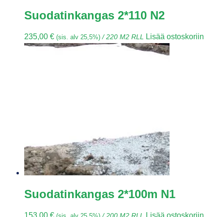
Suodatinkangas 2*110 N2
235,00
€
Lisää ostoskoriin
(sis. alv 25,5%)
/ 220 M2 RLL
Suodatinkangas 2*100m N1
153,00
€
Lisää ostoskoriin
(sis. alv 25,5%)
/ 200 M2 RLL