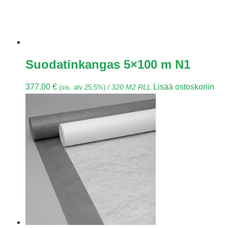
Suodatinkangas 5×100 m N1
377,00
€
Lisää ostoskoriin
(sis. alv 25,5%)
/ 320 M2 RLL