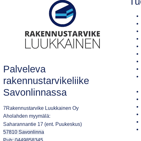
Tu
Palveleva
rakennustarvikeliike
Savonlinnassa
7Rakennustarvike Luukkainen Oy
Aholahden myymälä:
Saharannantie 17 (ent. Puukeskus)
57810 Savonlinna
Puh: 0449858345