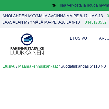
Tilaa verkosta ja nouda myym
AHOLAHDEN MYYMÄLÄ AVOINNA MA-PE 8-17, LA 9-13
0
LAASALAN MYYMÄLÄ MA-PE 8-16 LA 9-13
0443173532
ETUSIVU
TARJ
Etusivu
/
Maanrakennuskankaat
/ Suodatinkangas 5*110 N3