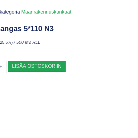
kategoria
Maanrakennuskankaat
angas 5*110 N3
v 25,5%)
/ 500 M2 RLL
LISÄÄ OSTOSKORIIN
+