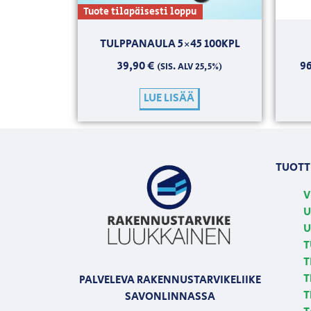
Tuote tilapäisesti loppu
TULPPANAULA 5×45 100KPL
39,90
€
9
(SIS. ALV 25,5%)
LUE LISÄÄ
TUOTT
V
U
U
T
T
T
PALVELEVA RAKENNUSTARVIKELIIKE
T
SAVONLINNASSA