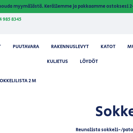
a nouda myymälästä. Keräilemme ja pakkaamme ostoksesi 2-
4 985 8345
T
PUUTAVARA
RAKENNUSLEVYT
KATOT
M
KULJETUS
LÖYDÖT
SOKKELILISTA 2 M
Sokke
Reunalista sokkeli-/pat