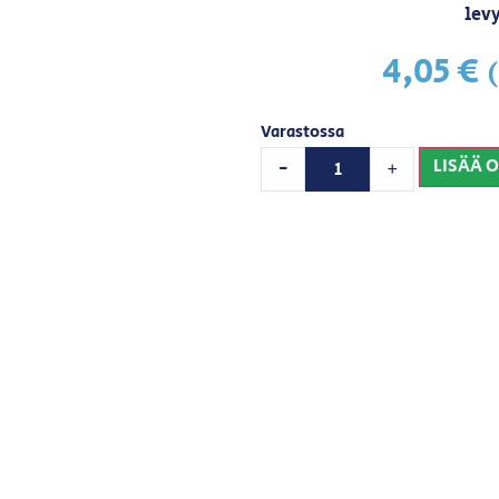
levy
4,05
€
Varastossa
LISÄÄ 
-
+