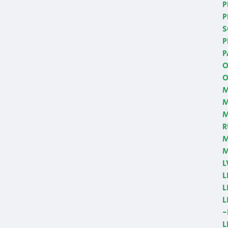
P
P
S
P
P
O
O
M
M
R
M
M
L
L
L
L
-
L