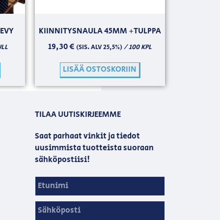
LEVY
KIINNITYSNAULA 45MM +TULPPA
19,30
€
ULL
/ 100 KPL
(SIS. ALV 25,5%)
LISÄÄ OSTOSKORIIN
TILAA UUTISKIRJEEMME
Saat parhaat vinkit ja tiedot
uusimmista tuotteista suoraan
sähköpostiisi!