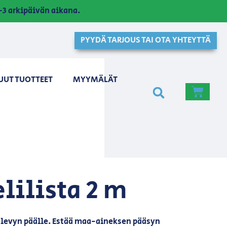
3 arkipäivän aikana.
PYYDÄ TARJOUS TAI OTA YHTEYTTÄ
UUT TUOTTEET
MYYMÄLÄT
lilista 2 m
olevyn päälle. Estää maa-aineksen pääsyn