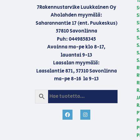
T
7Rakennustarvike Luukkainen Oy
S
Aholahden myymälä:
S
S
Saharannantie 17 (ent. Puukeskus)
S
57810 Savonlinna
S
Puh: 0449858345
S
Avoinna ma-pe klo 8-17,
S
lauantai 9-13
S
Laasalan myymälä:
R
Laasalantie 871, 57310 Savonlinna
R
ma-pe 8-16 la 9-13
R
R
J
R
P
P
P
P