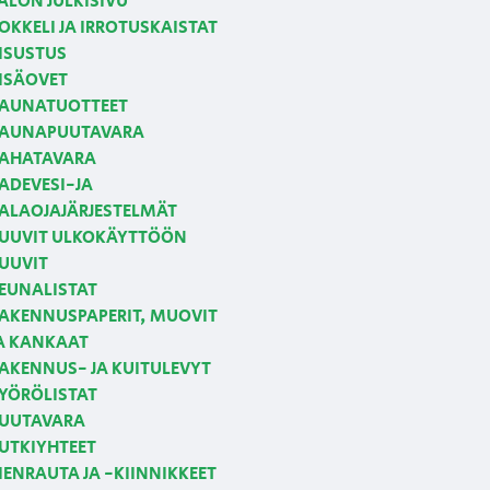
ALON JULKISIVU
OKKELI JA IRROTUSKAISTAT
ISUSTUS
ISÄOVET
AUNATUOTTEET
AUNAPUUTAVARA
AHATAVARA
ADEVESI-JA
ALAOJAJÄRJESTELMÄT
UUVIT ULKOKÄYTTÖÖN
UUVIT
EUNALISTAT
AKENNUSPAPERIT, MUOVIT
A KANKAAT
AKENNUS- JA KUITULEVYT
YÖRÖLISTAT
UUTAVARA
UTKIYHTEET
IENRAUTA JA -KIINNIKKEET