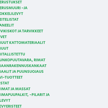
ERUSTUKSET
ERUSMUURI -JA
OKKELILEVYT
EITELISTAT
ANEELIT
VIKISKOT JA TARVIKKEET
VET
UUT KATTOMATERIAALIT
MUUT
ITALLISTETTU
UNKOPUUTAVARA, RIMAT
AANRAKENNUSKANKAAT
AALIT JA PUUNSUOJAUS
VI-TUOTTEET
ISTAT
IIMAT JA MASSAT
IIMAPUUPALKIT, -PILARIT JA
LEVYT
EVYERISTEET