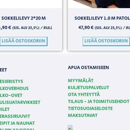
SOKKELILEVY 2*20 M
SOKKELILEVY 1.0 M PATO
6,90
€
47,90
€
/ RULL
/ R
(SIS. ALV 25,5%)
(SIS. ALV 25,5%)
LISÄÄ OSTOSKORIIN
LISÄÄ OSTOSKORIIN
APUA OSTAMISEEN
EET
MYYMÄLÄT
ESIERISTYS
KULJETUSPALVELUT
LKOVERHOUS
OTA YHTEYTTÄ
LKO-OVET
TILAUS - JA TOIMITUSEHDOT
ULISIJATARVIKKEET
TIETOSUOJASELOSTE
IILET
MAKSUTAVAT
ERASSIRUUVIT
EIPIT JA NAUHAT