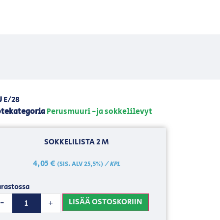
U
E/28
tekategoria
Perusmuuri -ja sokkelilevyt
SOKKELILISTA 2 M
4,05
€
/ KPL
(SIS. ALV 25,5%)
rastossa
LISÄÄ OSTOSKORIIN
-
+