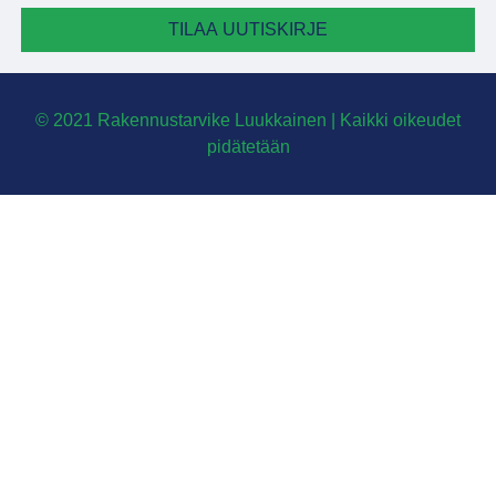
TILAA UUTISKIRJE
© 2021 Rakennustarvike Luukkainen | Kaikki oikeudet
pidätetään