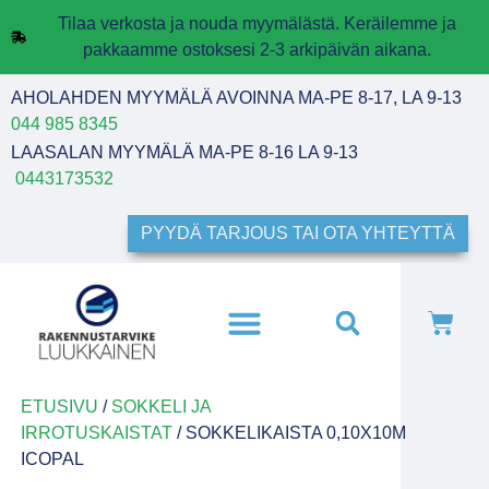
Tilaa verkosta ja nouda myymälästä. Keräilemme ja
pakkaamme ostoksesi 2-3 arkipäivän aikana.
AHOLAHDEN MYYMÄLÄ AVOINNA MA-PE 8-17, LA 9-13
044 985 8345
LAASALAN MYYMÄLÄ MA-PE 8-16 LA 9-13
0443173532
PYYDÄ TARJOUS TAI OTA YHTEYTTÄ
ETUSIVU
/
SOKKELI JA
IRROTUSKAISTAT
/ SOKKELIKAISTA 0,10X10M
ICOPAL