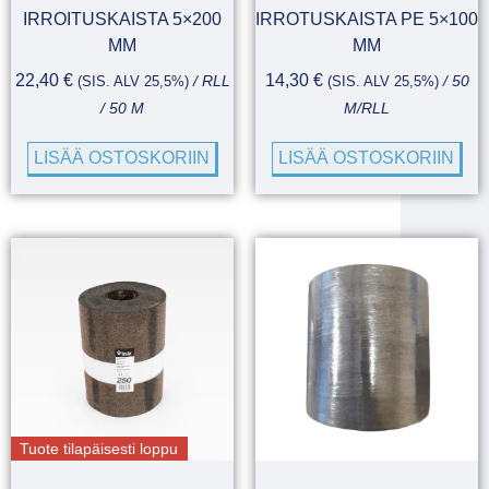
IRROITUSKAISTA 5×200
IRROTUSKAISTA PE 5×100
MM
MM
22,40
€
14,30
€
(SIS. ALV 25,5%)
/ RLL
(SIS. ALV 25,5%)
/ 50
/ 50 M
M/RLL
LISÄÄ OSTOSKORIIN
LISÄÄ OSTOSKORIIN
Tuote tilapäisesti loppu