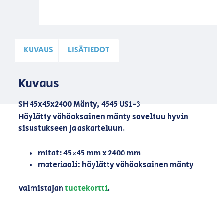
KUVAUS
LISÄTIEDOT
Kuvaus
SH 45x45x2400 Mänty, 4545 US1-3
Höylätty vähäoksainen mänty soveltuu hyvin
sisustukseen ja askarteluun.
mitat: 45×45 mm x 2400 mm
materiaali: höylätty vähäoksainen mänty
Valmistajan
tuotekortti
.