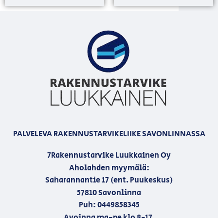
PALVELEVA RAKENNUSTARVIKELIIKE SAVONLINNASSA
7Rakennustarvike Luukkainen Oy
Aholahden myymälä:
Saharannantie 17 (ent. Puukeskus)
57810 Savonlinna
Puh: 0449858345
Avoinna ma-pe klo 8-17,