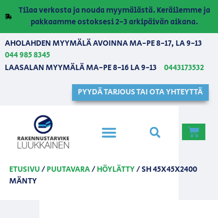
Tilaa verkosta ja nouda myymälästä. Keräilemme ja
pakkaamme ostoksesi 2-3 arkipäivän aikana.
AHOLAHDEN MYYMÄLÄ AVOINNA MA-PE 8-17, LA 9-13
044 985 8345
LAASALAN MYYMÄLÄ MA-PE 8-16 LA 9-13
0443173532
PYYDÄ TARJOUS TAI OTA YHTEYTTÄ
ETUSIVU
/
PUUTAVARA
/
HÖYLÄTTY
/ SH 45X45X2400
MÄNTY