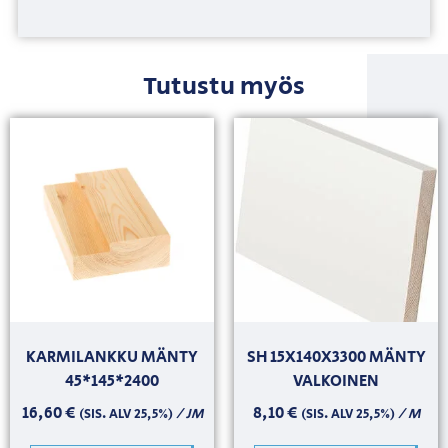
Tutustu myös
KARMILANKKU MÄNTY
SH 15X140X3300 MÄNTY
45*145*2400
VALKOINEN
16,60
€
8,10
€
/ JM
/ M
(SIS. ALV 25,5%)
(SIS. ALV 25,5%)