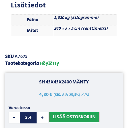
Lisätiedot
1,020 kg (kilogramma)
Paino
240 × 5 × 5 cm (senttimetri)
Mitat
SKU
A/675
Tuotekategoria
Höylätty
SH 45X45X2400 MÄNTY
4,80
€
/ JM
(SIS. ALV 25,5%)
Varastossa
LISÄÄ OSTOSKORIIN
-
+