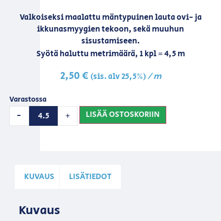
Valkoiseksi maalattu mäntypuinen lauta ovi- ja
ikkunasmyygien tekoon, sekä muuhun
sisustamiseen.
Syötä haluttu metrimäärä, 1 kpl = 4,5 m
2,50
€
/ m
(sis. alv 25,5%)
Varastossa
LISÄÄ OSTOSKORIIN
-
+
KUVAUS
LISÄTIEDOT
Kuvaus