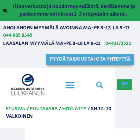
Tilaa verkosta ja nouda myymälästä. Keräilemme ja
pakkaamme ostoksesi 2-3 arkipäivän aikana.
AHOLAHDEN MYYMÄLÄ AVOINNA MA-PE 8-17, LA 9-13
044 985 8345
LAASALAN MYYMÄLÄ MA-PE 8-16 LA 9-13
0443173532
PYYDÄ TARJOUS TAI OTA YHTEYTTÄ
ETUSIVU
/
PUUTAVARA
/
HÖYLÄTTY
/ SH 12×70
VALKOINEN