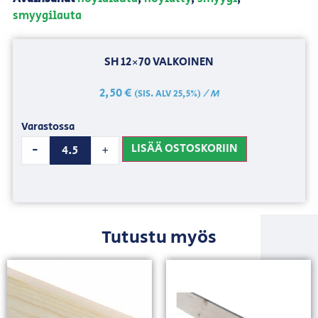
smyygilauta
SH 12×70 VALKOINEN
2,50
€
/ M
(SIS. ALV 25,5%)
Varastossa
LISÄÄ OSTOSKORIIN
-
+
Tutustu myös