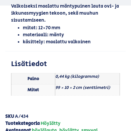
Valkoiseksi maalattu mäntypuinen lauta ovi- ja
ikkunasmyygien tekoon, sekä muuhun
sisustamiseen.
mitat: 12×70 mm
materiaali: mänty
käsittely: maalattu valkoinen
Lisätiedot
0,44 kg (kilogramma)
Paino
99 × 10 × 2 cm (senttimetri)
Mitat
SKU
A/434
Tuotekategoria
Höylätty
Avainsanat
höylälauta
,
höylätty
,
smyygi
,