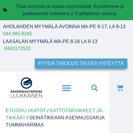
Tilaa verkosta ja nouda myymälästä. Keräilemme ja
pakkaamme ostoksesi 2-3 arkipäivän aikana.
AHOLAHDEN MYYMÄLÄ AVOINNA MA-PE 8-17, LA 9-13
044 985 8345
LAASALAN MYYMÄLÄ MA-PE 8-16 LA 9-13
0443173532
PYYDÄ TARJOUS TAI OTA YHTEYTTÄ
ETUSIVU
/
KATOT
/
KATTOTARVIKKEET JA -
TIKKAAT
/ SEINÄTIKKAAN ASENNUSSARJA
TUMMAHARMAA