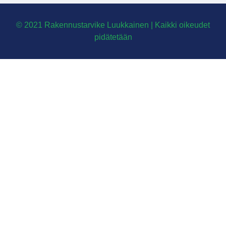
© 2021 Rakennustarvike Luukkainen | Kaikki oikeudet
pidätetään