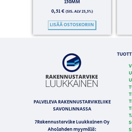
150MM
0,51
€
(SIS. ALV 25,5%)
LISÄÄ OSTOSKORIIN
TUOTT
V
U
U
T
T
T
PALVELEVA RAKENNUSTARVIKELIIKE
T
SAVONLINNASSA
T
7Rakennustarvike Luukkainen Oy
S
Aholahden myymälä:
S