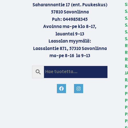
S
Saharannantie 17 (ent. Puukeskus)
S
57810 Savonlinna
S
Puh: 0449858345
S
Avoinna ma-pe klo 8-17,
S
lauantai 9-13
S
Laasalan myymälä:
R
Laasalantie 871, 57310 Savonlinna
R
ma-pe 8-16 la 9-13
R
R
J
R
P
P
P
P
P
P