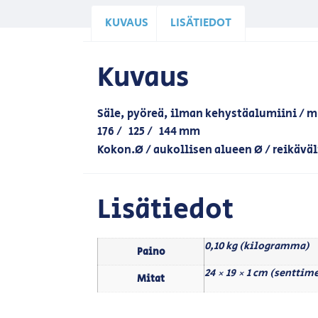
KUVAUS
LISÄTIEDOT
Kuvaus
Säle, pyöreä, ilman kehystäalumiini / m
176 / 125 / 144 mm
Kokon.Ø / aukollisen alueen Ø / reikäväl
Lisätiedot
0,10 kg (kilogramma)
Paino
24 × 19 × 1 cm (senttime
Mitat