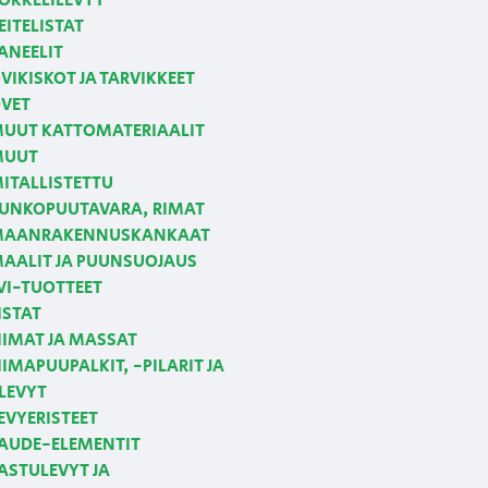
OKKELILEVYT
EITELISTAT
ANEELIT
VIKISKOT JA TARVIKKEET
VET
UUT KATTOMATERIAALIT
MUUT
ITALLISTETTU
UNKOPUUTAVARA, RIMAT
AANRAKENNUSKANKAAT
AALIT JA PUUNSUOJAUS
VI-TUOTTEET
ISTAT
IIMAT JA MASSAT
IIMAPUUPALKIT, -PILARIT JA
LEVYT
EVYERISTEET
AUDE-ELEMENTIT
ASTULEVYT JA