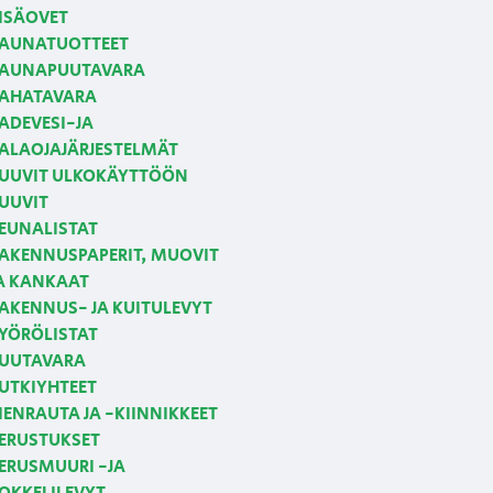
ISÄOVET
AUNATUOTTEET
AUNAPUUTAVARA
AHATAVARA
ADEVESI-JA
ALAOJAJÄRJESTELMÄT
UUVIT ULKOKÄYTTÖÖN
UUVIT
EUNALISTAT
AKENNUSPAPERIT, MUOVIT
A KANKAAT
AKENNUS- JA KUITULEVYT
YÖRÖLISTAT
UUTAVARA
UTKIYHTEET
IENRAUTA JA -KIINNIKKEET
ERUSTUKSET
ERUSMUURI -JA