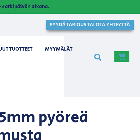
3 arkipäivän aikana.
PYYDÄ TARJOUS TAI OTA YHTEYTTÄ
UUT TUOTTEET
MYYMÄLÄT
25mm pyöreä
musta