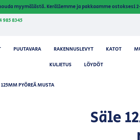
a nouda myymälästä. Keräilemme ja pakkaamme ostoksesi 2-
4 985 8345
T
PUUTAVARA
RAKENNUSLEVYT
KATOT
M
KULJETUS
LÖYDÖT
E 125MM PYÖREÄ MUSTA
Säle 1