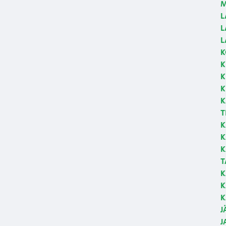
M
L
L
L
K
K
K
K
K
T
K
K
K
T
K
K
K
J
J