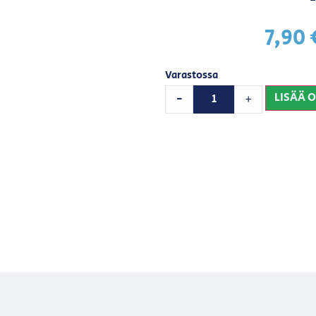
7,90
Varastossa
LISÄÄ 
-
+