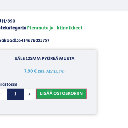
U
H/890
tekategoria
Pienrauta ja -kiinnikkeet
vakoodi:6414676025757
SÄLE 125MM PYÖREÄ MUSTA
7,90
€
(SIS. ALV 25,5%)
rastossa
LISÄÄ OSTOSKORIIN
-
+