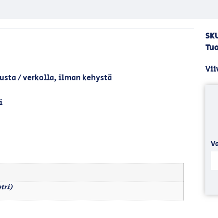
SK
Tuo
Vii
usta / verkolla, ilman kehystä
i
Va
tri)