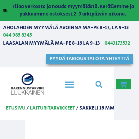
Tilaa verkosta ja nouda myymälästä. Keräilemme ja
pakkaamme ostoksesi 2-3 arkipäivän aikana.
AHOLAHDEN MYYMÄLÄ AVOINNA MA-PE 8-17, LA 9-13
044 985 8345
LAASALAN MYYMÄLÄ MA-PE 8-16 LA 9-13
0443173532
PYYDÄ TARJOUS TAI OTA YHTEYTTÄ
ETUSIVU
/
LAITURITARVIKKEET
/ SAKKELI 16 MM