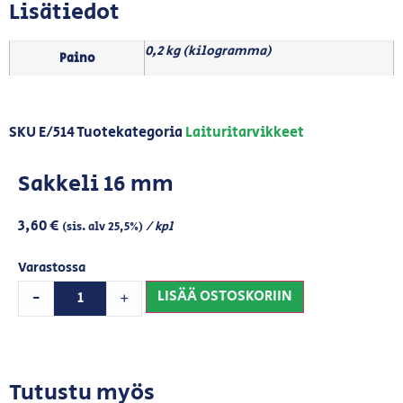
Lisätiedot
0,2 kg (kilogramma)
Paino
SKU
E/514
Tuotekategoria
Laituritarvikkeet
Sakkeli 16 mm
3,60
€
/ kpl
(sis. alv 25,5%)
Varastossa
LISÄÄ OSTOSKORIIN
-
+
Tutustu myös