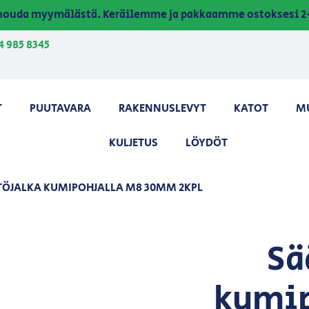
a nouda myymälästä. Keräilemme ja pakkaamme ostoksesi 2-
4 985 8345
T
PUUTAVARA
RAKENNUSLEVYT
KATOT
M
KULJETUS
LÖYDÖT
TÖJALKA KUMIPOHJALLA M8 30MM 2KPL
Sä
kumip