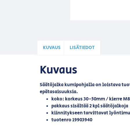
KUVAUS
LISÄTIEDOT
Kuvaus
Säätöjalka kumipohjalla on loistava tuot
epätasaisuuksia.
koko: korkeus 30-50mm / kierre M
pakkaus sisältää 2 kpl säätöjalkoja
kiinnitykseen tarvittavat lyöntim
tuotenro 19903940