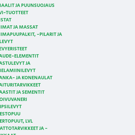
AALIT JA PUUNSUOJAUS
VI-TUOTTEET
ISTAT
IIMAT JA MASSAT
IIMAPUUPALKIT, -PILARIT JA
LEVYT
EVYERISTEET
AUDE-ELEMENTIT
ASTULEVYT JA
ELAMIINILEVYT
ANKA- JA KONENAULAT
AITURITARVIKKEET
AASTIT JA SEMENTIT
OIVUVANERI
IPSILEVYT
ESTOPUU
ERTOPUUT, LVL
ATTOTARVIKKEET JA -