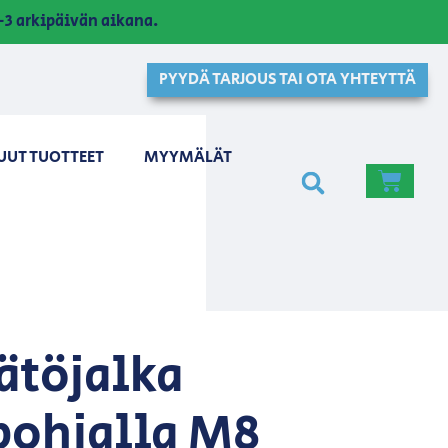
3 arkipäivän aikana.
PYYDÄ TARJOUS TAI OTA YHTEYTTÄ
UUT TUOTTEET
MYYMÄLÄT
ätöjalka
ohjalla M8