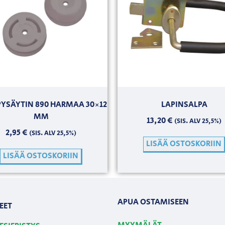
YSÄYTIN 890 HARMAA 30×12
LAPINSALPA
MM
13,20
€
(SIS. ALV 25,5%)
2,95
€
(SIS. ALV 25,5%)
LISÄÄ OSTOSKORIIN
LISÄÄ OSTOSKORIIN
APUA OSTAMISEEN
EET