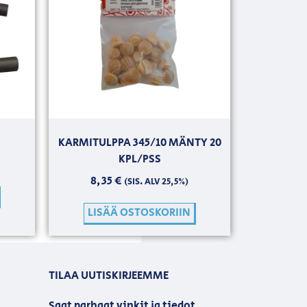
KARMITULPPA 345/10 MÄNTY 20
KPL/PSS
8,35
€
(SIS. ALV 25,5%)
LISÄÄ OSTOSKORIIN
TILAA UUTISKIRJEEMME
Saat parhaat vinkit ja tiedot