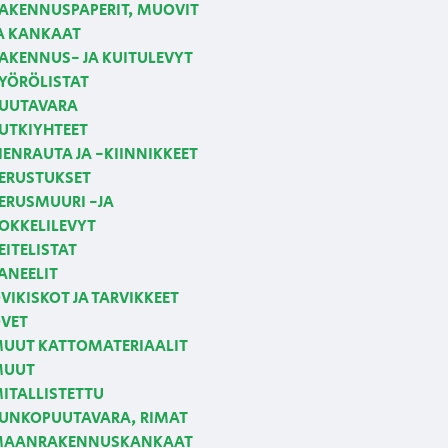
AKENNUSPAPERIT, MUOVIT
A KANKAAT
AKENNUS- JA KUITULEVYT
YÖRÖLISTAT
UUTAVARA
UTKIYHTEET
IENRAUTA JA -KIINNIKKEET
ERUSTUKSET
ERUSMUURI -JA
OKKELILEVYT
EITELISTAT
ANEELIT
VIKISKOT JA TARVIKKEET
VET
UUT KATTOMATERIAALIT
MUUT
ITALLISTETTU
UNKOPUUTAVARA, RIMAT
AANRAKENNUSKANKAAT