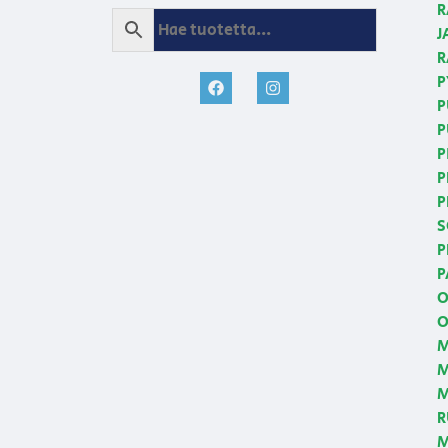
R
J
R
P
P
P
P
P
P
S
P
P
O
O
M
M
R
M