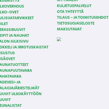
MYYMÄLÄT
ESIERISTYS
KULJETUSPALVELUT
LKOVERHOUS
OTA YHTEYTTÄ
LKO-OVET
TILAUS - JA TOIMITUSEHDOT
ULISIJATARVIKKEET
TIETOSUOJASELOSTE
IILET
MAKSUTAVAT
ERASSIRUUVIT
EIPIT JA NAUHAT
ALON JULKISIVU
OKKELI JA IRROTUSKAISTAT
ISUSTUS
ISÄOVET
AUNATUOTTEET
AUNAPUUTAVARA
AHATAVARA
ADEVESI-JA
ALAOJAJÄRJESTELMÄT
UUVIT ULKOKÄYTTÖÖN
UUVIT
EUNALISTAT