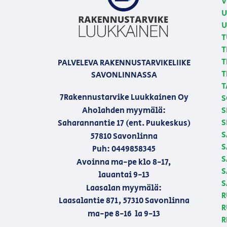
V
U
U
T
T
T
PALVELEVA RAKENNUSTARVIKELIIKE
T
SAVONLINNASSA
T
7Rakennustarvike Luukkainen Oy
S
Aholahden myymälä:
S
S
Saharannantie 17 (ent. Puukeskus)
S
57810 Savonlinna
S
Puh: 0449858345
S
Avoinna ma-pe klo 8-17,
S
lauantai 9-13
S
Laasalan myymälä:
R
Laasalantie 871, 57310 Savonlinna
R
ma-pe 8-16 la 9-13
R