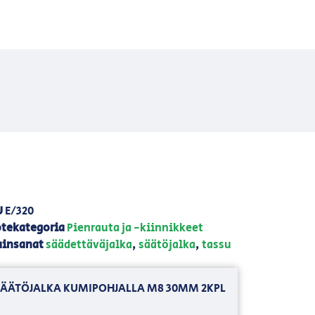
U
E/320
tekategoria
Pienrauta ja -kiinnikkeet
insanat
säädettäväjalka
,
säätöjalka
,
tassu
SÄÄTÖJALKA KUMIPOHJALLA M8 30MM 2KPL