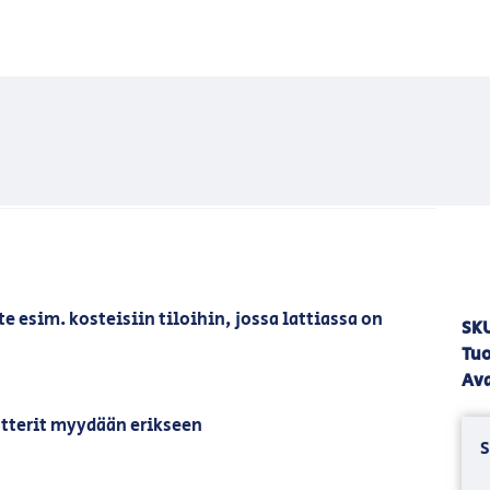
e esim. kosteisiin tiloihin, jossa lattiassa on
SK
Tuo
8
Ava
utterit myydään erikseen