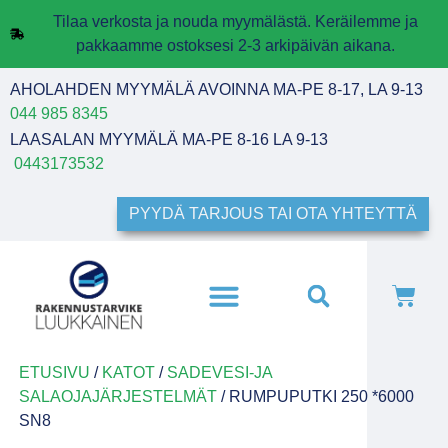
Tilaa verkosta ja nouda myymälästä. Keräilemme ja
pakkaamme ostoksesi 2-3 arkipäivän aikana.
AHOLAHDEN MYYMÄLÄ AVOINNA MA-PE 8-17, LA 9-13
044 985 8345
LAASALAN MYYMÄLÄ MA-PE 8-16 LA 9-13
0443173532
PYYDÄ TARJOUS TAI OTA YHTEYTTÄ
ETUSIVU
/
KATOT
/
SADEVESI-JA
SALAOJAJÄRJESTELMÄT
/ RUMPUPUTKI 250 *6000
SN8