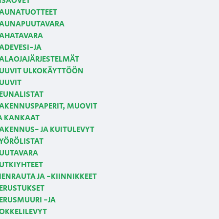
ISÄOVET
AUNATUOTTEET
AUNAPUUTAVARA
AHATAVARA
ADEVESI-JA
ALAOJAJÄRJESTELMÄT
UUVIT ULKOKÄYTTÖÖN
UUVIT
EUNALISTAT
AKENNUSPAPERIT, MUOVIT
A KANKAAT
AKENNUS- JA KUITULEVYT
YÖRÖLISTAT
UUTAVARA
UTKIYHTEET
IENRAUTA JA -KIINNIKKEET
ERUSTUKSET
ERUSMUURI -JA
OKKELILEVYT