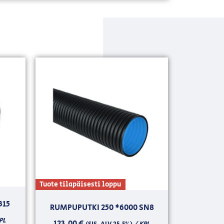
Tuote tilapäisesti loppu
315
RUMPUPUTKI 250 *6000 SN8
PL
123,00
€
/ KPL