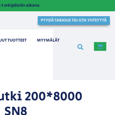
3 arkipäivän aikana.
PYYDÄ TARJOUS TAI OTA YHTEYTTÄ
UUT TUOTTEET
MYYMÄLÄT
tki 200*8000
SN8