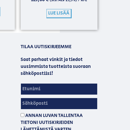
(SIS. ALV 25,5%)
LUE LISÄÄ
TILAA UUTISKIRJEEMME
Saat parhaat vinkit ja tiedot
uusimmista tuotteista suoraan
sähköpostiisi!
ANNAN LUVAN TALLENTAA
TIETONI UUTISKIRJEIDEN
LÄHETTÄMISTÄ VARTEN