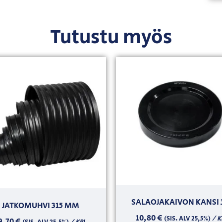
Tutustu myös
SALAOJAKAIVON KANSI 
JATKOMUHVI 315 MM
10,80
€
/ K
(SIS. ALV 25,5%)
9,70
€
/ KPL