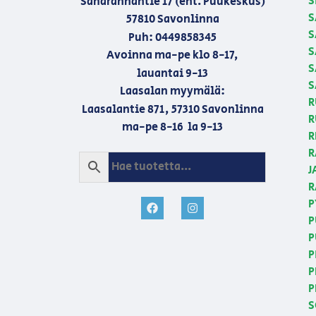
S
Saharannantie 17 (ent. Puukeskus)
S
57810 Savonlinna
S
Puh: 0449858345
S
Avoinna ma-pe klo 8-17,
S
lauantai 9-13
S
Laasalan myymälä:
R
Laasalantie 871, 57310 Savonlinna
R
ma-pe 8-16 la 9-13
R
R
J
R
P
P
P
P
P
P
S