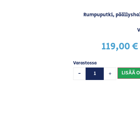
Rumpuputki, päällyshal
V
119,00
€
Varastossa
LISÄÄ 
-
+