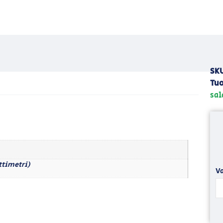
SK
Tuo
sal
ttimetri)
Va