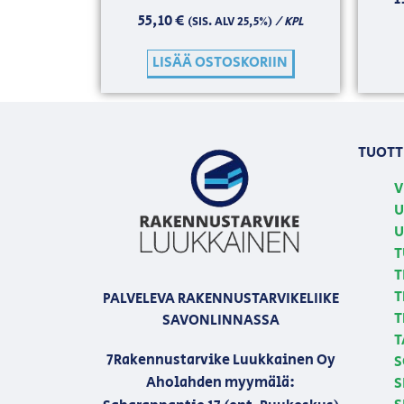
55,10
€
/ KPL
(SIS. ALV 25,5%)
LISÄÄ OSTOSKORIIN
TUOTT
V
U
U
T
T
T
PALVELEVA RAKENNUSTARVIKELIIKE
T
SAVONLINNASSA
T
7Rakennustarvike Luukkainen Oy
S
Aholahden myymälä:
S