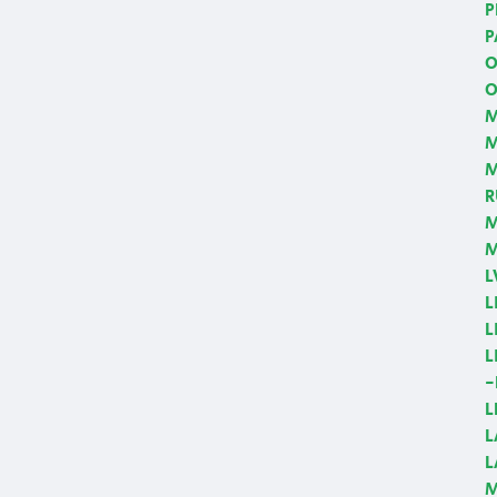
P
P
O
O
M
M
R
M
M
L
L
L
L
-
L
L
L
M