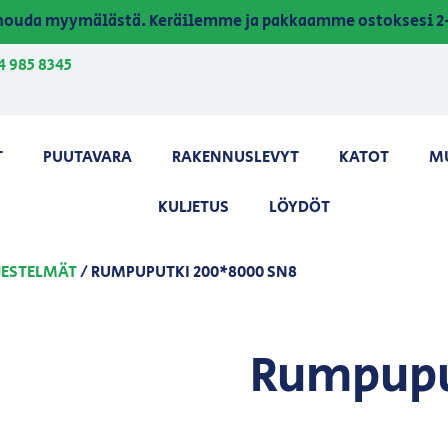
a nouda myymälästä. Keräilemme ja pakkaamme ostoksesi 2-
4 985 8345
T
PUUTAVARA
RAKENNUSLEVYT
KATOT
M
KULJETUS
LÖYDÖT
JESTELMÄT
/ RUMPUPUTKI 200*8000 SN8
Rumpupu