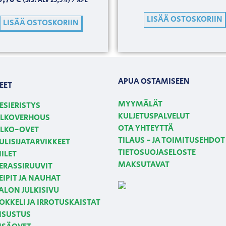
(SIS. ALV 25,5%)
LISÄÄ OSTOSKORIIN
LISÄÄ OSTOSKORIIN
APUA OSTAMISEEN
EET
MYYMÄLÄT
ESIERISTYS
KULJETUSPALVELUT
LKOVERHOUS
OTA YHTEYTTÄ
LKO-OVET
TILAUS - JA TOIMITUSEHDOT
ULISIJATARVIKKEET
TIETOSUOJASELOSTE
IILET
MAKSUTAVAT
ERASSIRUUVIT
EIPIT JA NAUHAT
ALON JULKISIVU
OKKELI JA IRROTUSKAISTAT
ISUSTUS