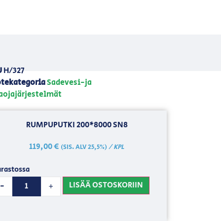
U
H/327
tekategoria
Sadevesi-ja
aojajärjestelmät
RUMPUPUTKI 200*8000 SN8
119,00
€
/ KPL
(SIS. ALV 25,5%)
rastossa
LISÄÄ OSTOSKORIIN
-
+