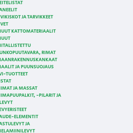
EITELISTAT
ANEELIT
VIKISKOT JA TARVIKKEET
VET
UUT KATTOMATERIAALIT
MUUT
ITALLISTETTU
UNKOPUUTAVARA, RIMAT
AANRAKENNUSKANKAAT
AALIT JA PUUNSUOJAUS
VI-TUOTTEET
ISTAT
IIMAT JA MASSAT
IIMAPUUPALKIT, -PILARIT JA
LEVYT
EVYERISTEET
AUDE-ELEMENTIT
ASTULEVYT JA
ELAMIINILEVYT