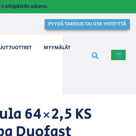
3 arkipäivän aikana.
PYYDÄ TARJOUS TAI OTA YHTEYTTÄ
UUT TUOTTEET
MYYMÄLÄT
ula 64×2,5 KS
a Duofast