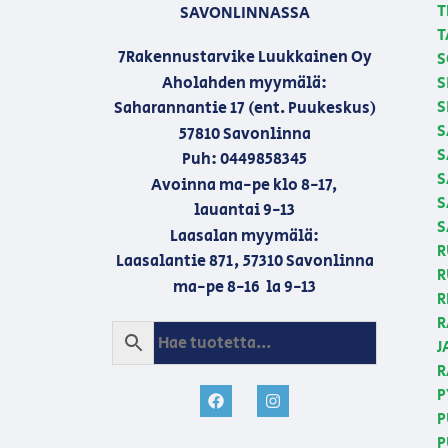
T
SAVONLINNASSA
T
7Rakennustarvike Luukkainen Oy
S
Aholahden myymälä:
S
S
Saharannantie 17 (ent. Puukeskus)
S
57810 Savonlinna
S
Puh: 0449858345
S
Avoinna ma-pe klo 8-17,
S
lauantai 9-13
S
Laasalan myymälä:
R
Laasalantie 871, 57310 Savonlinna
R
ma-pe 8-16 la 9-13
R
R
J
R
P
P
P