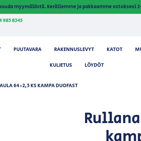
a nouda myymälästä. Keräilemme ja pakkaamme ostoksesi 2-
4 985 8345
T
PUUTAVARA
RAKENNUSLEVYT
KATOT
M
KULJETUS
LÖYDÖT
AULA 64×2,5 KS KAMPA DUOFAST
Rullana
kamp