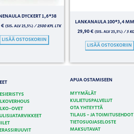
NENAULA DYCKERT 1,6*38
LANKANAULA 100*3,4 MM 
0
€
/ 2500 KPL LTK
(SIS. ALV 25,5%)
29,90
€
/ 5 K
(SIS. ALV 25,5%)
LISÄÄ OSTOSKORIIN
LISÄÄ OSTOSKORIIN
APUA OSTAMISEEN
EET
MYYMÄLÄT
ESIERISTYS
KULJETUSPALVELUT
LKOVERHOUS
OTA YHTEYTTÄ
LKO-OVET
TILAUS - JA TOIMITUSEHDOT
ULISIJATARVIKKEET
TIETOSUOJASELOSTE
IILET
MAKSUTAVAT
ERASSIRUUVIT