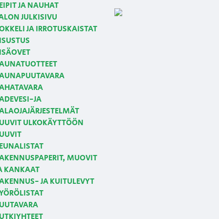
EIPIT JA NAUHAT
ALON JULKISIVU
OKKELI JA IRROTUSKAISTAT
ISUSTUS
ISÄOVET
AUNATUOTTEET
AUNAPUUTAVARA
AHATAVARA
ADEVESI-JA
ALAOJAJÄRJESTELMÄT
UUVIT ULKOKÄYTTÖÖN
UUVIT
EUNALISTAT
AKENNUSPAPERIT, MUOVIT
A KANKAAT
AKENNUS- JA KUITULEVYT
YÖRÖLISTAT
UUTAVARA
UTKIYHTEET