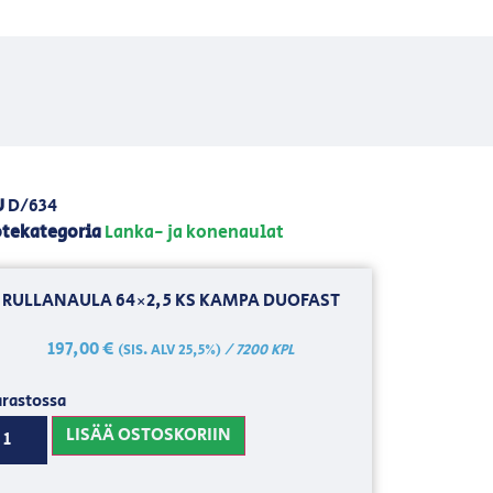
U
D/634
tekategoria
Lanka- ja konenaulat
RULLANAULA 64×2,5 KS KAMPA DUOFAST
197,00
€
/ 7200 KPL
(SIS. ALV 25,5%)
rastossa
LISÄÄ OSTOSKORIIN