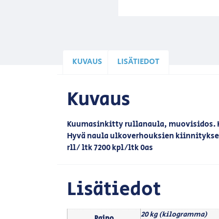
KUVAUS
LISÄTIEDOT
Kuvaus
Kuumasinkitty rullanaula, muovisidos. K
Hyvä naula ulkoverhouksien kiinnityksee
rll/ ltk 7200 kpl/ltk 0as
Lisätiedot
20 kg (kilogramma)
Paino