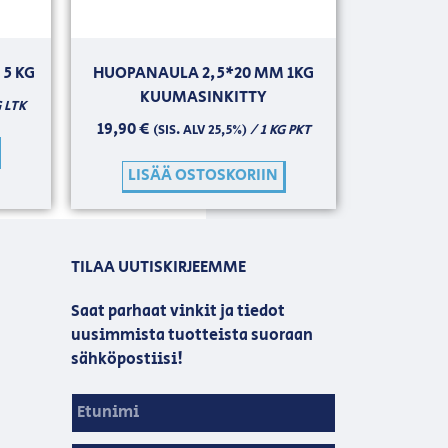
5 KG
HUOPANAULA 2,5*20 MM 1KG
KUUMASINKITTY
G LTK
19,90
€
/ 1 KG PKT
(SIS. ALV 25,5%)
LISÄÄ OSTOSKORIIN
TILAA UUTISKIRJEEMME
Saat parhaat vinkit ja tiedot
uusimmista tuotteista suoraan
sähköpostiisi!