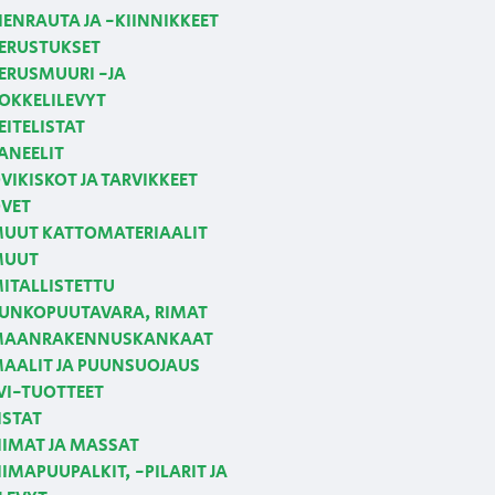
IENRAUTA JA -KIINNIKKEET
ERUSTUKSET
ERUSMUURI -JA
OKKELILEVYT
EITELISTAT
ANEELIT
VIKISKOT JA TARVIKKEET
VET
UUT KATTOMATERIAALIT
MUUT
ITALLISTETTU
UNKOPUUTAVARA, RIMAT
AANRAKENNUSKANKAAT
AALIT JA PUUNSUOJAUS
VI-TUOTTEET
ISTAT
IIMAT JA MASSAT
IIMAPUUPALKIT, -PILARIT JA