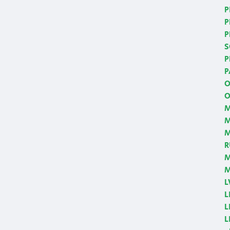
P
P
P
S
P
P
O
O
M
M
R
M
M
L
L
L
L