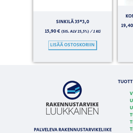
KO
SINKILÄ 35*3,0
19,4
15,90
€
/ 1 KG
(SIS. ALV 25,5%)
LISÄÄ OSTOSKORIIN
TUOTT
V
U
U
T
T
T
PALVELEVA RAKENNUSTARVIKELIIKE