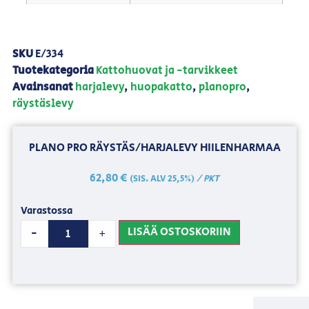
SKU
E/334
Tuotekategoria
Kattohuovat ja -tarvikkeet
Avainsanat
harjalevy
,
huopakatto
,
planopro
,
räystäslevy
PLANO PRO RÄYSTÄS/HARJALEVY HIILENHARMAA
62,80
€
/ PKT
(SIS. ALV 25,5%)
Varastossa
LISÄÄ OSTOSKORIIN
-
+