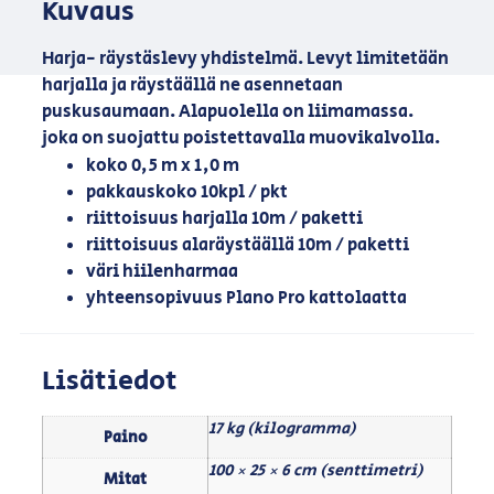
Kuvaus
Harja- räystäslevy yhdistelmä. Levyt limitetään
harjalla ja räystäällä ne asennetaan
puskusaumaan. Alapuolella on liimamassa.
joka on suojattu poistettavalla muovikalvolla.
koko 0,5 m x 1,0 m
pakkauskoko 10kpl / pkt
riittoisuus harjalla 10m / paketti
riittoisuus alaräystäällä 10m / paketti
väri hiilenharmaa
yhteensopivuus Plano Pro kattolaatta
Lisätiedot
17 kg (kilogramma)
Paino
100 × 25 × 6 cm (senttimetri)
Mitat