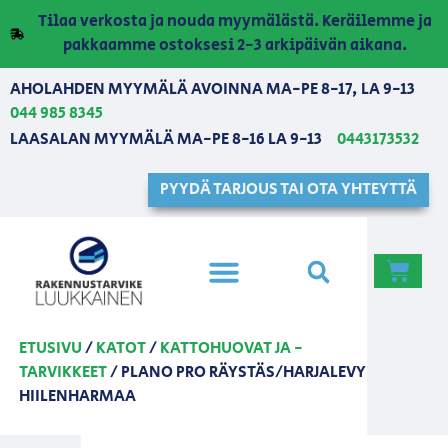
Tilaa verkosta ja nouda myymälästä. Keräilemme ja
pakkaamme ostoksesi 2-3 arkipäivän aikana.
AHOLAHDEN MYYMÄLÄ AVOINNA MA-PE 8-17, LA 9-13
044 985 8345
LAASALAN MYYMÄLÄ MA-PE 8-16 LA 9-13
0443173532
PYYDÄ TARJOUS TAI OTA YHTEYTTÄ
ETUSIVU
/
KATOT
/
KATTOHUOVAT JA -
TARVIKKEET
/ PLANO PRO RÄYSTÄS/HARJALEVY
HIILENHARMAA