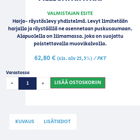
VALMISTAJAN ESITE
Harja- räystäslevy yhdistelmä. Levyt limitetään
harjalla ja räystäällä ne asennetaan puskusaumaan.
Alapuolella on liimamassa. joka on suojattu
poistettavalla muovikalvolla.
62,80
€
/ PKT
(sis. alv 25,5%)
Varastossa
LISÄÄ OSTOSKORIIN
-
+
KUVAUS
LISÄTIEDOT