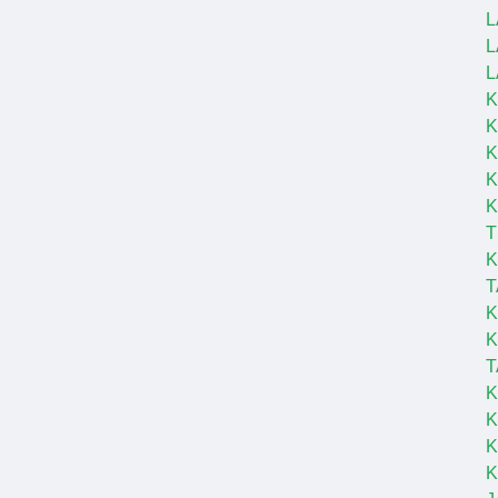
L
L
L
K
K
K
K
T
K
T
K
K
T
K
K
K