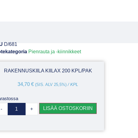
U
D/681
tekategoria
Pienrauta ja -kiinnikkeet
RAKENNUSKIILA KIILAX 200 KPL/PAK
34,70
€
(SIS. ALV 25,5%)
/ KPL
rastossa
LISÄÄ OSTOSKORIIN
-
+