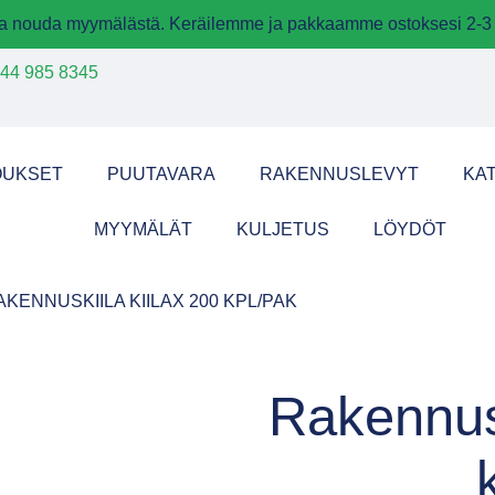
 ja nouda myymälästä. Keräilemme ja pakkaamme ostoksesi 2-3 
44 985 8345
OUKSET
PUUTAVARA
RAKENNUSLEVYT
KA
MYYMÄLÄT
KULJETUS
LÖYDÖT
AKENNUSKIILA KIILAX 200 KPL/PAK
Rakennusk