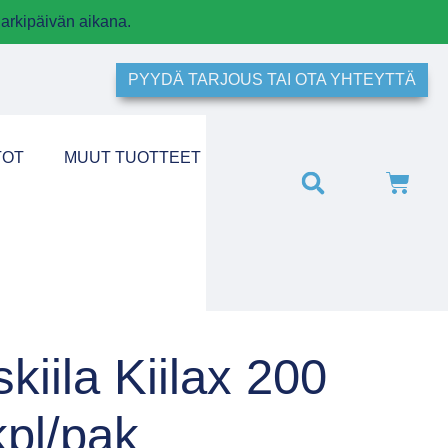
arkipäivän aikana.
PYYDÄ TARJOUS TAI OTA YHTEYTTÄ
TOT
MUUT TUOTTEET
iila Kiilax 200
kpl/pak