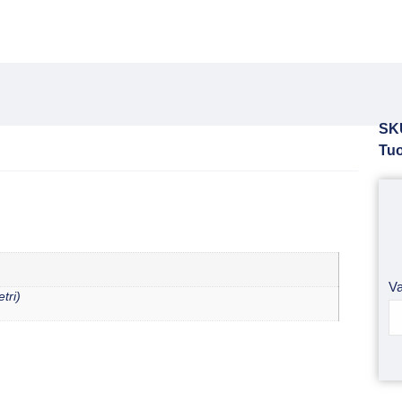
SK
Tuo
Va
tri)