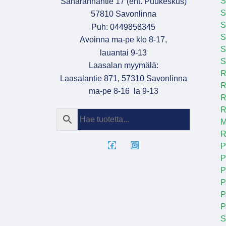
S
Saharannantie 17 (ent. Puukeskus)
S
57810 Savonlinna
Puh: 0449858345
S
Avoinna ma-pe klo 8-17,
S
lauantai 9-13
S
Laasalan myymälä:
R
Laasalantie 871, 57310 Savonlinna
R
ma-pe 8-16 la 9-13
R
R
M
R
P
P
P
P
P
S