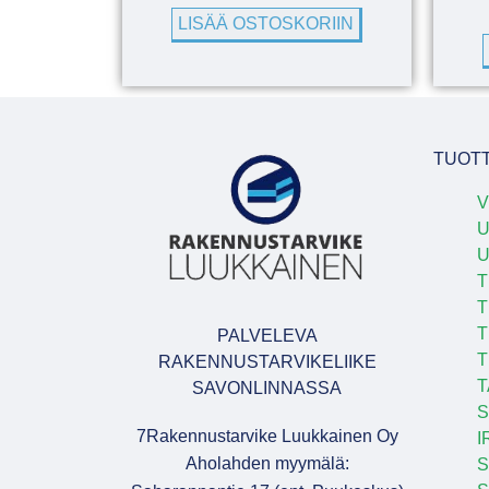
LISÄÄ OSTOSKORIIN
TUOT
V
U
T
T
T
PALVELEVA
T
RAKENNUSTARVIKELIIKE
T
SAVONLINNASSA
S
7Rakennustarvike Luukkainen Oy
I
Aholahden myymälä:
S