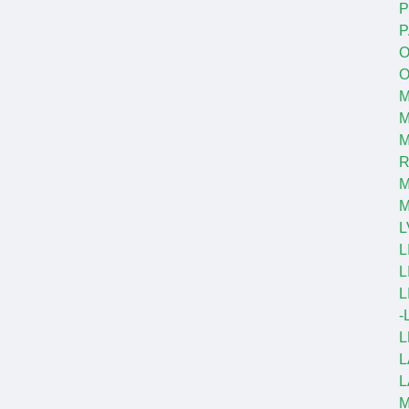
P
P
O
O
M
M
R
M
L
L
L
L
-
L
L
L
M