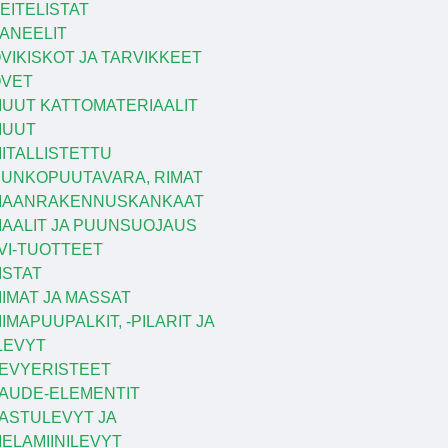
EITELISTAT
ANEELIT
VIKISKOT JA TARVIKKEET
VET
UUT KATTOMATERIAALIT
MUUT
ITALLISTETTU
UNKOPUUTAVARA, RIMAT
MAANRAKENNUSKANKAAT
AALIT JA PUUNSUOJAUS
VI-TUOTTEET
ISTAT
IIMAT JA MASSAT
IIMAPUUPALKIT, -PILARIT JA
LEVYT
EVYERISTEET
AUDE-ELEMENTIT
ASTULEVYT JA
ELAMIINILEVYT