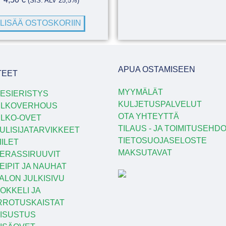
(SIS. ALV 25,5%)
LISÄÄ OSTOSKORIIN
APUA OSTAMISEEN
TEET
MYYMÄLÄT
ESIERISTYS
KULJETUSPALVELUT
ULKOVERHOUS
OTA YHTEYTTÄ
LKO-OVET
TILAUS - JA TOIMITUSEHD
ULISIJATARVIKKEET
TIETOSUOJASELOSTE
IILET
MAKSUTAVAT
ERASSIRUUVIT
EIPIT JA NAUHAT
ALON JULKISIVU
OKKELI JA
RROTUSKAISTAT
ISUSTUS