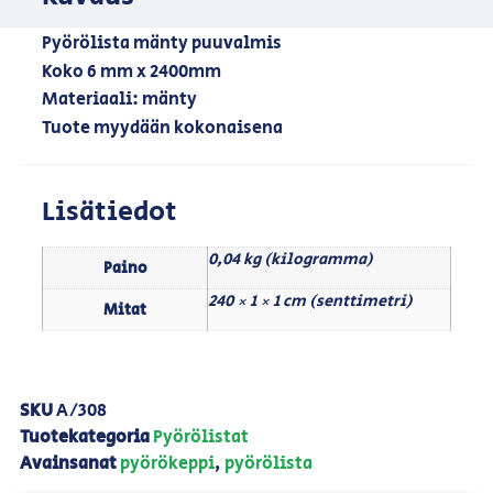
Pyörölista mänty puuvalmis
Koko 6 mm x 2400mm
Materiaali: mänty
Tuote myydään kokonaisena
Lisätiedot
0,04 kg (kilogramma)
Paino
240 × 1 × 1 cm (senttimetri)
Mitat
SKU
A/308
Tuotekategoria
Pyörölistat
Avainsanat
pyörökeppi
,
pyörölista