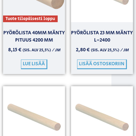
Tuote tilapäisesti loppu
PYÖRÖLISTA 40MM MÄNTY
PYÖRÖLISTA 23 MM MÄNTY
PITUUS 4200 MM
L=2400
8,15
€
2,80
€
/ JM
/ JM
(SIS. ALV 25,5%)
(SIS. ALV 25,5%)
LUE LISÄÄ
LISÄÄ OSTOSKORIIN