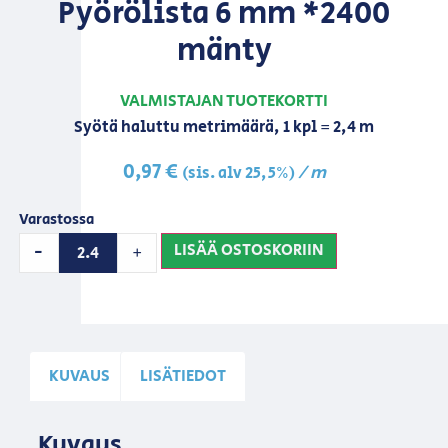
Pyörölista 6 mm *2400
mänty
VALMISTAJAN TUOTEKORTTI
Syötä haluttu metrimäärä, 1 kpl = 2,4 m
0,97
€
/ m
(sis. alv 25,5%)
Varastossa
LISÄÄ OSTOSKORIIN
-
+
KUVAUS
LISÄTIEDOT
Kuvaus