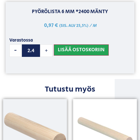
PYÖRÖLISTA 6 MM *2400 MÄNTY
0,97
€
/ M
(SIS. ALV 25,5%)
Varastossa
LISÄÄ OSTOSKORIIN
-
+
Tutustu myös