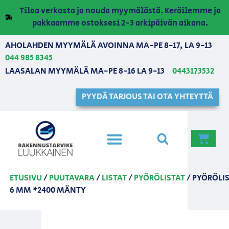
Tilaa verkosta ja nouda myymälästä. Keräilemme ja
pakkaamme ostoksesi 2-3 arkipäivän aikana.
AHOLAHDEN MYYMÄLÄ AVOINNA MA-PE 8-17, LA 9-13
044 985 8345
LAASALAN MYYMÄLÄ MA-PE 8-16 LA 9-13
0443173532
PYYDÄ TARJOUS TAI OTA YHTEYTTÄ
ETUSIVU
/
PUUTAVARA
/
LISTAT
/
PYÖRÖLISTAT
/ PYÖRÖLI
6 MM *2400 MÄNTY