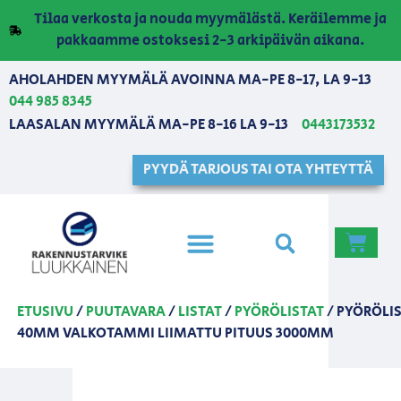
Tilaa verkosta ja nouda myymälästä. Keräilemme ja
pakkaamme ostoksesi 2-3 arkipäivän aikana.
AHOLAHDEN MYYMÄLÄ AVOINNA MA-PE 8-17, LA 9-13
044 985 8345
LAASALAN MYYMÄLÄ MA-PE 8-16 LA 9-13
0443173532
PYYDÄ TARJOUS TAI OTA YHTEYTTÄ
ETUSIVU
/
PUUTAVARA
/
LISTAT
/
PYÖRÖLISTAT
/ PYÖRÖLI
40MM VALKOTAMMI LIIMATTU PITUUS 3000MM