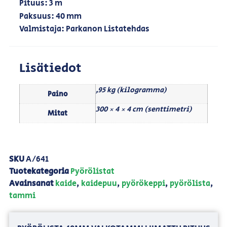
Pituus: 3 m
Paksuus: 40 mm
Valmistaja: Parkanon Listatehdas
Lisätiedot
,95 kg (kilogramma)
Paino
300 × 4 × 4 cm (senttimetri)
Mitat
SKU
A/641
Tuotekategoria
Pyörölistat
Avainsanat
kaide
,
kaidepuu
,
pyörökeppi
,
pyörölista
,
tammi