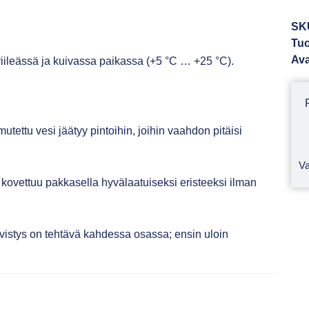
SK
Tuo
Ava
iileässä ja kuivassa paikassa (+5 °C … +25 °C).
tettu vesi jäätyy pintoihin, joihin vaahdon pitäisi
Va
kovettuu pakkasella hyvälaatuiseksi eristeeksi ilman
vistys on tehtävä kahdessa osassa; ensin uloin