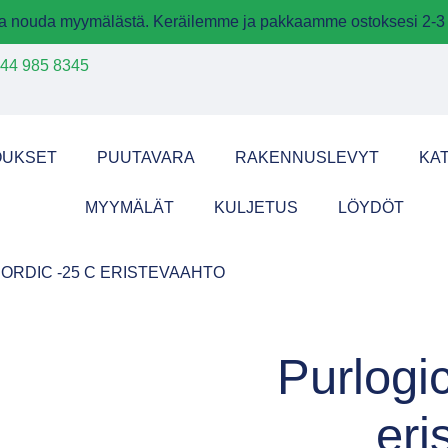
 ja nouda myymälästä. Keräilemme ja pakkaamme ostoksesi 2-3 
44 985 8345
OUKSET
PUUTAVARA
RAKENNUSLEVYT
KA
MYYMÄLÄT
KULJETUS
LÖYDÖT
NORDIC -25 C ERISTEVAAHTO
Purlogi
eri