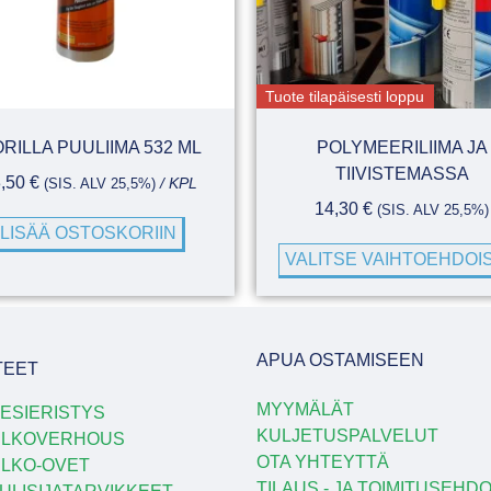
Tuote tilapäisesti loppu
RILLA PUULIIMA 532 ML
POLYMEERILIIMA JA
TIIVISTEMASSA
3,50
€
(SIS. ALV 25,5%)
/ KPL
14,30
€
(SIS. ALV 25,5%)
LISÄÄ OSTOSKORIIN
VALITSE VAIHTOEHDOI
APUA OSTAMISEEN
TEET
MYYMÄLÄT
ESIERISTYS
KULJETUSPALVELUT
ULKOVERHOUS
OTA YHTEYTTÄ
LKO-OVET
TILAUS - JA TOIMITUSEHD