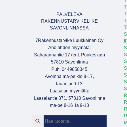
T
T
T
PALVELEVA
T
RAKENNUSTARVIKELIIKE
T
SAVONLINNASSA
S
7Rakennustarvike Luukkainen Oy
I
Aholahden myymälä:
S
S
Saharannantie 17 (ent. Puukeskus)
S
57810 Savonlinna
Puh: 0449858345
S
Avoinna ma-pe klo 8-17,
S
lauantai 9-13
S
Laasalan myymälä:
R
Laasalantie 871, 57310 Savonlinna
R
ma-pe 8-16 la 9-13
R
R
M