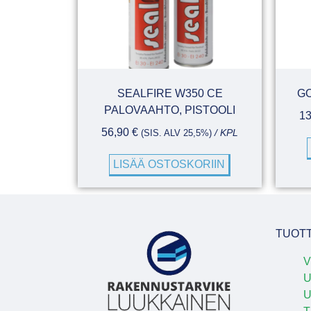
SEALFIRE W350 CE
GO
PALOVAAHTO, PISTOOLI
1
56,90
€
(SIS. ALV 25,5%)
/ KPL
LISÄÄ OSTOSKORIIN
TUOT
V
U