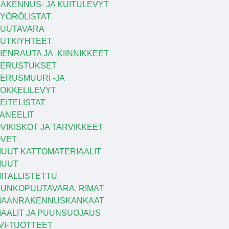
AKENNUS- JA KUITULEVYT
YÖRÖLISTAT
UUTAVARA
UTKIYHTEET
IENRAUTA JA -KIINNIKKEET
PERUSTUKSET
ERUSMUURI -JA
OKKELILEVYT
EITELISTAT
ANEELIT
VIKISKOT JA TARVIKKEET
VET
UUT KATTOMATERIAALIT
MUUT
ITALLISTETTU
UNKOPUUTAVARA, RIMAT
MAANRAKENNUSKANKAAT
AALIT JA PUUNSUOJAUS
VI-TUOTTEET