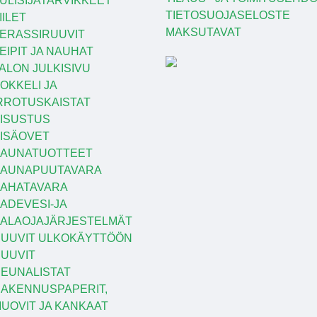
ULISIJATARVIKKEET
TIETOSUOJASELOSTE
IILET
MAKSUTAVAT
ERASSIRUUVIT
EIPIT JA NAUHAT
ALON JULKISIVU
OKKELI JA
RROTUSKAISTAT
ISUSTUS
ISÄOVET
AUNATUOTTEET
SAUNAPUUTAVARA
AHATAVARA
ADEVESI-JA
ALAOJAJÄRJESTELMÄT
UUVIT ULKOKÄYTTÖÖN
UUVIT
EUNALISTAT
AKENNUSPAPERIT,
UOVIT JA KANKAAT