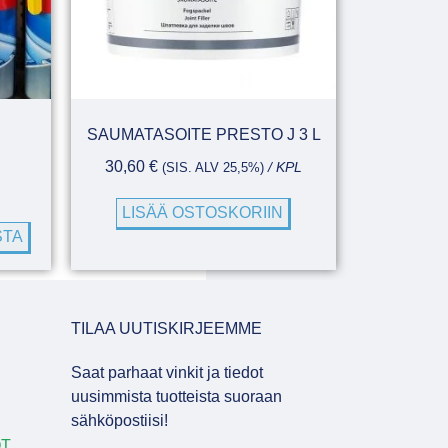
SAUMATASOITE PRESTO J 3 L
30,60
€
(SIS. ALV 25,5%)
/ KPL
LISÄÄ OSTOSKORIIN
STA
TILAA UUTISKIRJEEMME
Saat parhaat vinkit ja tiedot
uusimmista tuotteista suoraan
sähköpostiisi!
OT