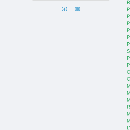
R
P
P
P
P
P
S
P
P
O
O
M
M
R
M
L