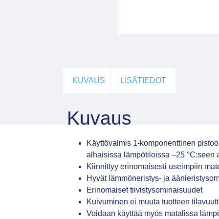
KUVAUS
LISÄTIEDOT
Kuvaus
Käyttövalmis 1-komponenttinen pistoo
alhaisissa lämpötiloissa –25 °C:seen a
Kiinnittyy erinomaisesti useimpiin mate
Hyvät lämmöneristys- ja äänieristyso
Erinomaiset tiivistysominaisuudet
Kuivuminen ei muuta tuotteen tilavuut
Voidaan käyttää myös matalissa lämpö