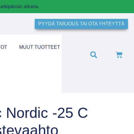
arkipäivän aikana.
PYYDÄ TARJOUS TAI OTA YHTEYTTÄ
TOT
MUUT TUOTTEET
c Nordic -25 C
stevaahto