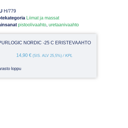
U
H/779
tekategoria
Liimat ja massat
insanat
pistoolivaahto
,
uretaanivaahto
PURLOGIC NORDIC -25 C ERISTEVAAHTO
14,90
€
(SIS. ALV 25,5%)
/ KPL
rasto loppu