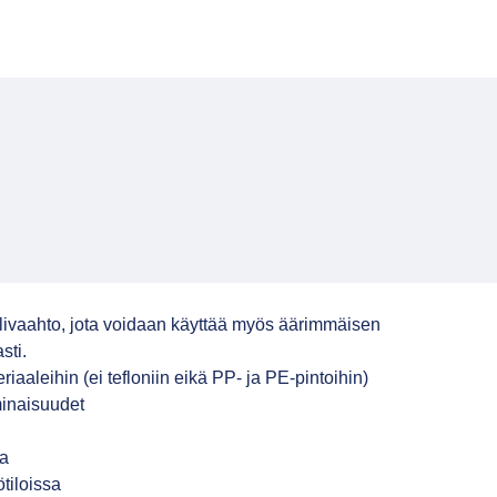
livaahto, jota voidaan käyttää myös äärimmäisen
sti.
riaaleihin (ei tefloniin eikä PP- ja PE-pintoihin)
minaisuudet
ta
tiloissa