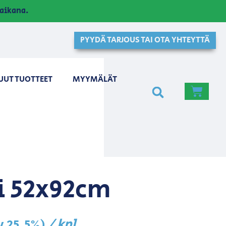
aikana.
PYYDÄ TARJOUS TAI OTA YHTEYTTÄ
UUT TUOTTEET
MYYMÄLÄT
i 52x92cm
/ kpl
lv 25,5%)