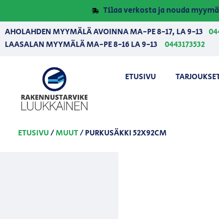
Tilaa verkosta ja nouda myymä
AHOLAHDEN MYYMÄLÄ AVOINNA MA-PE 8-17, LA 9-13
04
LAASALAN MYYMÄLÄ MA-PE 8-16 LA 9-13
0443173532
ETUSIVU
TARJOUKSE
ETUSIVU
/
MUUT
/ PURKUSÄKKI 52X92CM