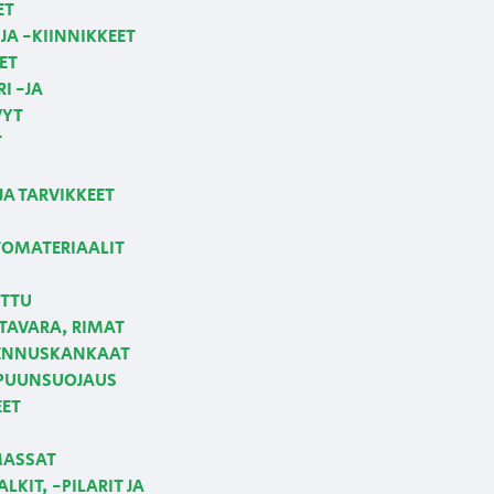
ET
JA -KIINNIKKEET
ET
I -JA
VYT
T
JA TARVIKKEET
OMATERIAALIT
ETTU
AVARA, RIMAT
NNUSKANKAAT
 PUUNSUOJAUS
EET
MASSAT
LKIT, -PILARIT JA