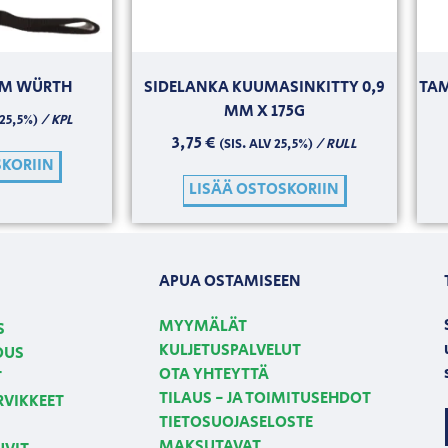
 M WÜRTH
SIDELANKA KUUMASINKITTY 0,9
TAM
MM X 175G
/ KPL
 25,5%)
3,75
€
/ RULL
(SIS. ALV 25,5%)
SKORIIN
LISÄÄ OSTOSKORIIN
APUA OSTAMISEEN
MYYMÄLÄT
S
KULJETUSPALVELUT
OUS
OTA YHTEYTTÄ
T
TILAUS - JA TOIMITUSEHDOT
RVIKKEET
TIETOSUOJASELOSTE
MAKSUTAVAT