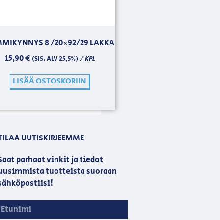
MIKYNNYS 8 /20×92/29 LAKKA
15,90
€
/ KPL
(SIS. ALV 25,5%)
LISÄÄ OSTOSKORIIN
TILAA UUTISKIRJEEMME
Saat parhaat vinkit ja tiedot
uusimmista tuotteista suoraan
sähköpostiisi!