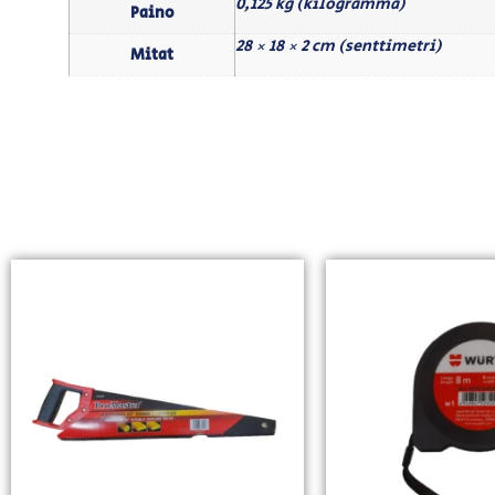
0,125 kg (kilogramma)
Paino
28 × 18 × 2 cm (senttimetri)
Mitat