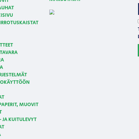
UVIT
NAUHAT
ISIVU
 IRROTUSKAISTAT
TTEET
TAVARA
RA
JA
RJESTELMÄT
LKOKÄYTTÖÖN
AT
APERIT, MUOVIT
T
 JA KUITULEVYT
AT
A