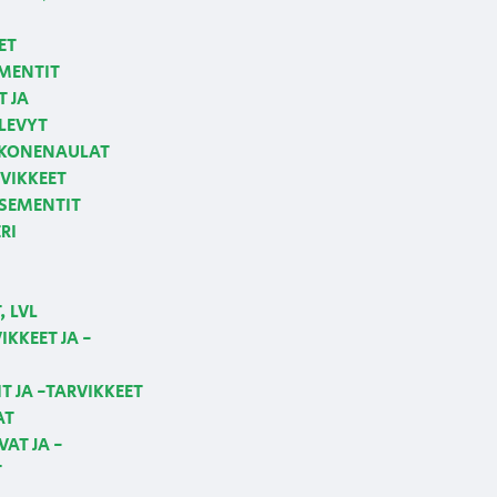
ET
MENTIT
T JA
LEVYT
 KONENAULAT
VIKKEET
 SEMENTIT
RI
 LVL
KKEET JA -
T JA -TARVIKKEET
AT
AT JA -
T