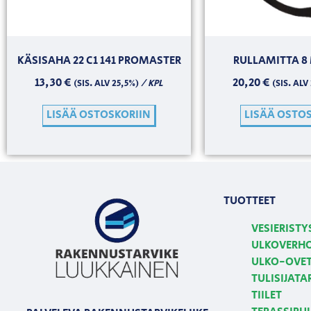
KÄSISAHA 22 C1 141 PROMASTER
RULLAMITTA 8
13,30
€
20,20
€
/ KPL
(SIS. ALV 25,5%)
(SIS. ALV
LISÄÄ OSTOSKORIIN
LISÄÄ OSTO
TUOTTEET
VESIERISTY
ULKOVERH
ULKO-OVE
TULISIJATA
TIILET