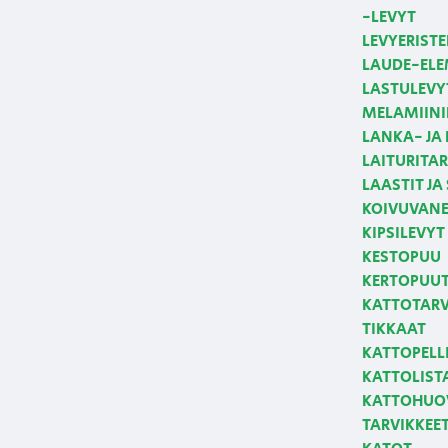
-LEVYT
LEVYERISTE
LAUDE-ELE
LASTULEVY
MELAMIINI
LANKA- JA
LAITURITAR
LAASTIT JA
KOIVUVANE
KIPSILEVYT
KESTOPUU
KERTOPUUT,
KATTOTARVI
TIKKAAT
KATTOPELLI
KATTOLIST
KATTOHUOV
TARVIKKEE