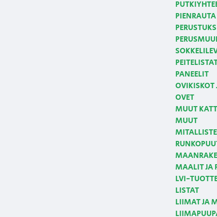
PUTKIYHTE
PIENRAUTA 
PERUSTUKS
PERUSMUUR
SOKKELILE
PEITELISTA
PANEELIT
OVIKISKOT 
OVET
MUUT KATT
MUUT
MITALLIST
RUNKOPUUT
MAANRAKE
MAALIT JA
LVI-TUOTT
LISTAT
LIIMAT JA 
LIIMAPUUPA