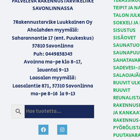
TERASSIRU
PALVELEVA RAKENNUSTARVIKELIIKE
TEIPIT JA 
SAVONLINNASSA
TALON JULK
7Rakennustarvike Luukkainen Oy
SOKKELI JA
Aholahden myymälä:
SISUSTUS
SISÄOVET
Saharannantie 17 (ent. Puukeskus)
SAUNATUO
57810 Savonlinna
SAUNAPUU
Puh: 0449858345
SAHATAVA
Avoinna ma-pe klo 8-17,
SADEVESI-
lauantai 9-13
SALAOJAJÄ
Laasalan myymälä:
RUUVIT U
Laasalantie 871, 57310 Savonlinna
RUUVIT
ma-pe 8-16 la 9-13
REUNALIST
RAKENNUSP
JA KANKAA
RAKENNUS-
PYÖRÖLIST
PUUTAVAR