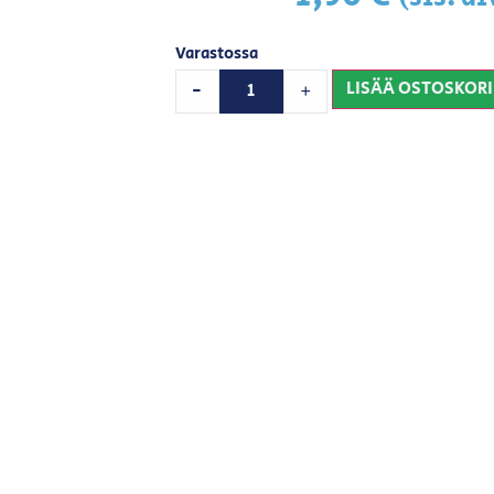
Varastossa
LISÄÄ OSTOSKORI
-
+