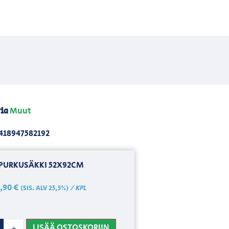
ia
Muut
418947582192
PURKUSÄKKI 52X92CM
1,90
€
/ KPL
(SIS. ALV 25,5%)
LISÄÄ OSTOSKORIIN
+