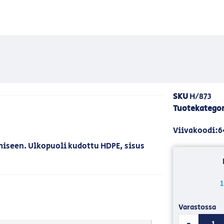
SKU
H/873
Tuotekategor
Viivakoodi:6
miseen. Ulkopuoli kudottu HDPE, sisus
Varastossa
-