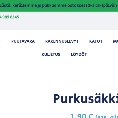
lästä. Keräilemme ja pakkaamme ostoksesi 2-3 arkipäivän 
4 985 8345
T
PUUTAVARA
RAKENNUSLEVYT
KATOT
M
KULJETUS
LÖYDÖT
Purkusäkk
1,90
€
(sis. a