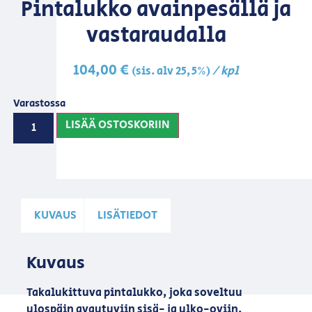
Pintalukko avainpesällä ja
vastaraudalla
104,00
€
/ kpl
(sis. alv 25,5%)
Varastossa
LISÄÄ OSTOSKORIIN
KUVAUS
LISÄTIEDOT
Kuvaus
Takalukittuva pintalukko, joka soveltuu
ulospäin avautuviin sisä- ja ulko-oviin,