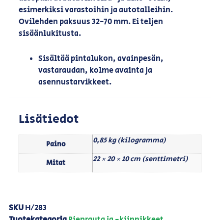
esimerkiksi varastoihin ja autotalleihin.
Ovilehden paksuus 32-70 mm. Ei teljen
sisäänlukitusta.
Sisältää pintalukon, avainpesän,
vastaraudan, kolme avainta ja
asennustarvikkeet.
Lisätiedot
0,85 kg (kilogramma)
Paino
22 × 20 × 10 cm (senttimetri)
Mitat
SKU
H/283
Tuotekategoria
Pienrauta ja -kiinnikkeet