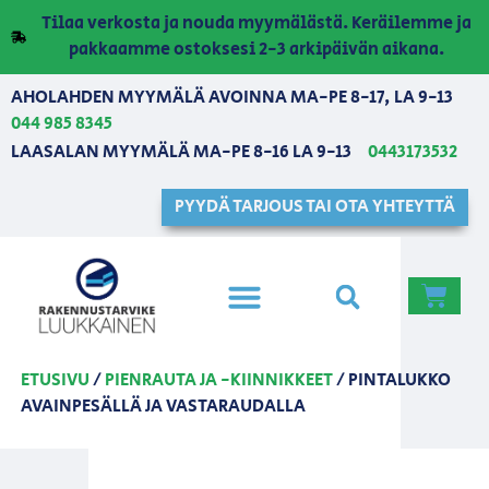
Tilaa verkosta ja nouda myymälästä. Keräilemme ja
pakkaamme ostoksesi 2-3 arkipäivän aikana.
AHOLAHDEN MYYMÄLÄ AVOINNA MA-PE 8-17, LA 9-13
044 985 8345
LAASALAN MYYMÄLÄ MA-PE 8-16 LA 9-13
0443173532
PYYDÄ TARJOUS TAI OTA YHTEYTTÄ
ETUSIVU
/
PIENRAUTA JA -KIINNIKKEET
/ PINTALUKKO
AVAINPESÄLLÄ JA VASTARAUDALLA