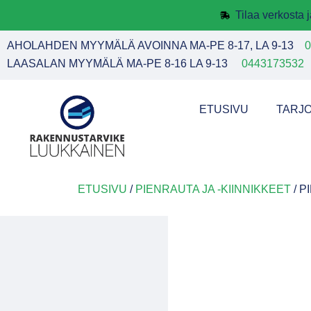
Tilaa verkosta
AHOLAHDEN MYYMÄLÄ AVOINNA MA-PE 8-17, LA 9-13
0
LAASALAN MYYMÄLÄ MA-PE 8-16 LA 9-13
0443173532
ETUSIVU
TARJ
ETUSIVU
/
PIENRAUTA JA -KIINNIKKEET
/ P