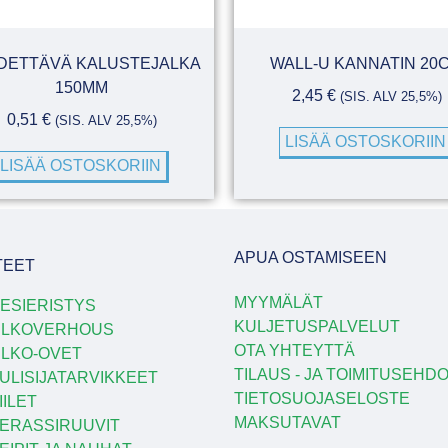
DETTÄVÄ KALUSTEJALKA
WALL-U KANNATIN 20
150MM
2,45
€
(SIS. ALV 25,5%)
0,51
€
(SIS. ALV 25,5%)
LISÄÄ OSTOSKORIIN
LISÄÄ OSTOSKORIIN
APUA OSTAMISEEN
TEET
MYYMÄLÄT
ESIERISTYS
KULJETUSPALVELUT
ULKOVERHOUS
OTA YHTEYTTÄ
LKO-OVET
TILAUS - JA TOIMITUSEHD
ULISIJATARVIKKEET
TIETOSUOJASELOSTE
IILET
MAKSUTAVAT
ERASSIRUUVIT