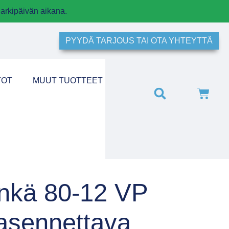
arkipäivän aikana.
PYYDÄ TARJOUS TAI OTA YHTEYTTÄ
TOT
MUUT TUOTTEET
enkä 80-12 VP
-asennettava