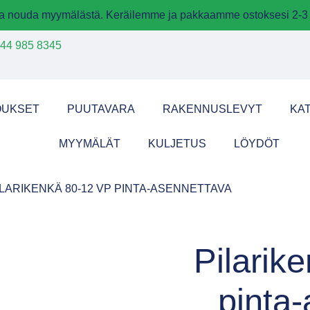
 ja nouda myymälästä. Keräilemme ja pakkaamme ostoksesi 2-3 
44 985 8345
OUKSET
PUUTAVARA
RAKENNUSLEVYT
KA
MYYMÄLÄT
KULJETUS
LÖYDÖT
ILARIKENKÄ 80-12 VP PINTA-ASENNETTAVA
Pilarik
pinta