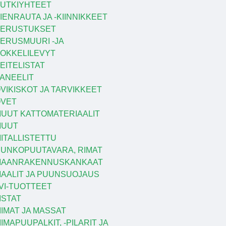
UTKIYHTEET
IENRAUTA JA -KIINNIKKEET
PERUSTUKSET
ERUSMUURI -JA
OKKELILEVYT
EITELISTAT
ANEELIT
VIKISKOT JA TARVIKKEET
VET
UUT KATTOMATERIAALIT
MUUT
ITALLISTETTU
UNKOPUUTAVARA, RIMAT
MAANRAKENNUSKANKAAT
AALIT JA PUUNSUOJAUS
VI-TUOTTEET
ISTAT
IIMAT JA MASSAT
IIMAPUUPALKIT, -PILARIT JA