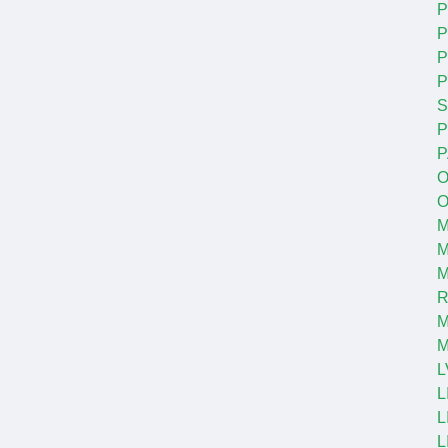
P
P
P
S
P
P
O
O
M
M
R
M
L
L
L
L