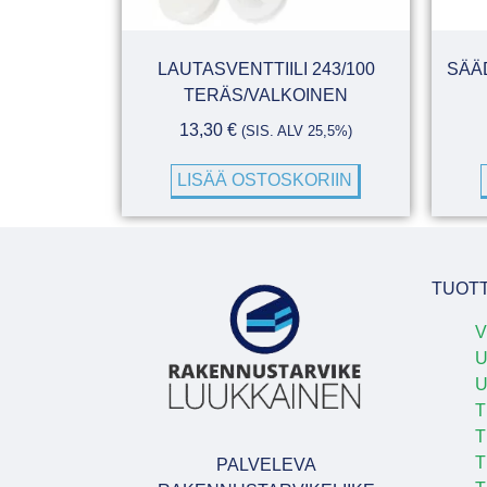
LAUTASVENTTIILI 243/100
SÄÄ
TERÄS/VALKOINEN
13,30
€
(SIS. ALV 25,5%)
LISÄÄ OSTOSKORIIN
TUOT
V
U
T
T
T
PALVELEVA