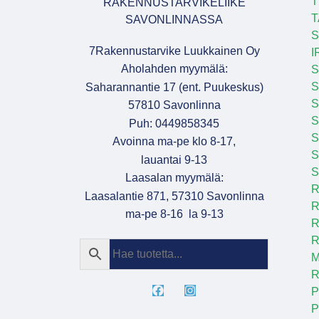
T
RAKENNUSTARVIKELIIKE
T
SAVONLINNASSA
S
7Rakennustarvike Luukkainen Oy
I
Aholahden myymälä:
S
S
Saharannantie 17 (ent. Puukeskus)
S
57810 Savonlinna
Puh: 0449858345
S
Avoinna ma-pe klo 8-17,
S
lauantai 9-13
S
Laasalan myymälä:
R
Laasalantie 871, 57310 Savonlinna
R
ma-pe 8-16 la 9-13
R
R
M
R
P
P