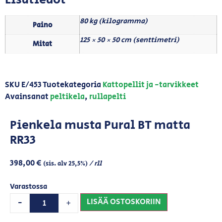
80 kg (kilogramma)
Paino
125 × 50 × 50 cm (senttimetri)
Mitat
SKU
E/453
Tuotekategoria
Kattopellit ja -tarvikkeet
Avainsanat
peltikela
,
rullapelti
Pienkela musta Pural BT matta
RR33
398,00
€
/ rll
(sis. alv 25,5%)
Varastossa
LISÄÄ OSTOSKORIIN
-
+