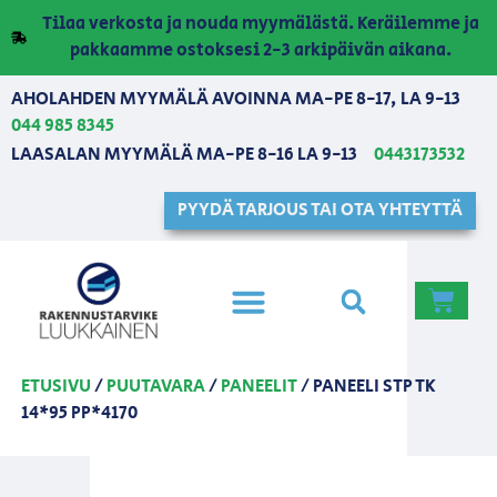
Tilaa verkosta ja nouda myymälästä. Keräilemme ja
pakkaamme ostoksesi 2-3 arkipäivän aikana.
AHOLAHDEN MYYMÄLÄ AVOINNA MA-PE 8-17, LA 9-13
044 985 8345
LAASALAN MYYMÄLÄ MA-PE 8-16 LA 9-13
0443173532
PYYDÄ TARJOUS TAI OTA YHTEYTTÄ
ETUSIVU
/
PUUTAVARA
/
PANEELIT
/ PANEELI STP TK
14*95 PP*4170