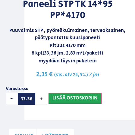
Paneeli STP TK 14*95
PP*4170
Puuvalmis STP , pyöreäkulmainen, terveoksainen,
päätypontattu kuusipaneeli
Pituus 4170 mm
8 kpl(33,36 jm, 2,83 m²)/paketti
myydään täysin paketein
2,35
€
/ jm
(sis. alv 25,5%)
Varastossa
LISÄÄ OSTOSKORIIN
-
+