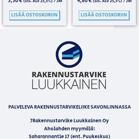
3,30
€
4,60
€
/ JM
/ JM
(SIS. ALV 25,5%)
(SIS. ALV 25,5%)
LISÄÄ OSTOSKORIIN
LISÄÄ OSTOSKORIIN
PALVELEVA RAKENNUSTARVIKELIIKE SAVONLINNASSA
7Rakennustarvike Luukkainen Oy
Aholahden myymälä:
Saharannantie 17 (ent. Puukeskus)