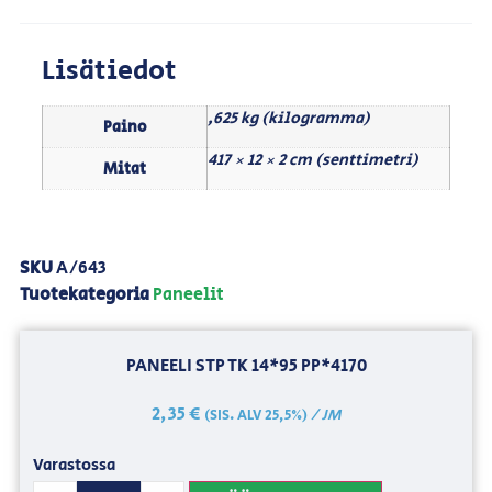
Lisätiedot
,625 kg (kilogramma)
Paino
417 × 12 × 2 cm (senttimetri)
Mitat
SKU
A/643
Tuotekategoria
Paneelit
PANEELI STP TK 14*95 PP*4170
2,35
€
/ JM
(SIS. ALV 25,5%)
Varastossa