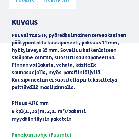
KUVAUS
LISÄTIEDOT
Kuvaus
Puuvalmis STP, pyöreäkulmainen terveoksainen
päätypontattu kuusipaneeli, paksuus 14 mm,
hyötyleveys 85 mm. Soveltuu kaikenlaiseen
sisäpanelointiin, suosittu saunapaneelina.
Pinnan voi lakata, vahata, käsitellä
saunasuojalla, myös parafiiniöljyllä.
Kuusipaneeliin ei suositella pintakäsittelyä
peittävällä maalipinnalla.
Pituus 4170 mm
8 kpl(33,36 jm, 2,83 m²)/paketti
myydään täysin paketein
Panelointiohje (Puuinfo)