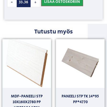
LISÄÄ OSTOSKORIIN
-
+
Tutustu myös
MDF-PANEELI STP
PANEELI STP TK 14*95
10X160X2780 PP
PP*4770