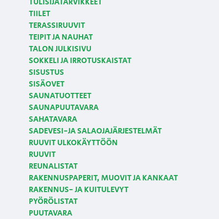
TULISIJATARVIKKEET
TIILET
TERASSIRUUVIT
TEIPIT JA NAUHAT
TALON JULKISIVU
SOKKELI JA IRROTUSKAISTAT
SISUSTUS
SISÄOVET
SAUNATUOTTEET
SAUNAPUUTAVARA
SAHATAVARA
SADEVESI-JA SALAOJAJÄRJESTELMÄT
RUUVIT ULKOKÄYTTÖÖN
RUUVIT
REUNALISTAT
RAKENNUSPAPERIT, MUOVIT JA KANKAAT
RAKENNUS- JA KUITULEVYT
PYÖRÖLISTAT
PUUTAVARA