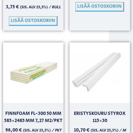
LISÄÄ OSTOSKORIIN
3,75
€
/ RULL
(SIS. ALV 25,5%)
LISÄÄ OSTOSKORIIN
FINNFOAM FL-300 50 MM
ERISTYSKOURU STYROX
585×2485 MM 7,27 M2/PKT
115×30
96,00
€
10,70
€
/ PKT
/ M
(SIS. ALV 25,5%)
(SIS. ALV 25,5%)