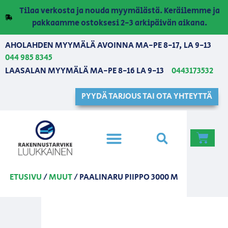
Tilaa verkosta ja nouda myymälästä. Keräilemme ja
pakkaamme ostoksesi 2-3 arkipäivän aikana.
AHOLAHDEN MYYMÄLÄ AVOINNA MA-PE 8-17, LA 9-13
044 985 8345
LAASALAN MYYMÄLÄ MA-PE 8-16 LA 9-13
0443173532
PYYDÄ TARJOUS TAI OTA YHTEYTTÄ
ETUSIVU
/
MUUT
/ PAALINARU PIIPPO 3000 M