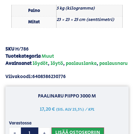
5 kg (kilogramma)
Paino
23 × 23 × 25 cm (senttimetri)
Mitat
SKU
H/786
Tuotekategoria
Muut
Avainsanat
löydöt
,
löytö
,
paalauslanka
,
paalausnaru
Viivakoodi:6408586230776
PAALINARU PIIPPO 3000 M
17,20
€
/ KPL
(SIS. ALV 25,5%)
Varastossa
LISÄÄ OSTOSKORIIN
-
+