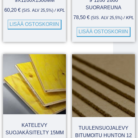
9X1200X1300MM
9*1200*2600
SUORAREUNA
60,20
€
(SIS. ALV 25,5%)
/ KPL
78,50
€
(SIS. ALV 25,5%)
/ KPL
LISÄÄ OSTOSKORIIN
LISÄÄ OSTOSKORIIN
KATELEVY
TUULENSUOJALEVY
SUOJAKÄSITELTY 15MM
BITUMOITU HUNTON 12