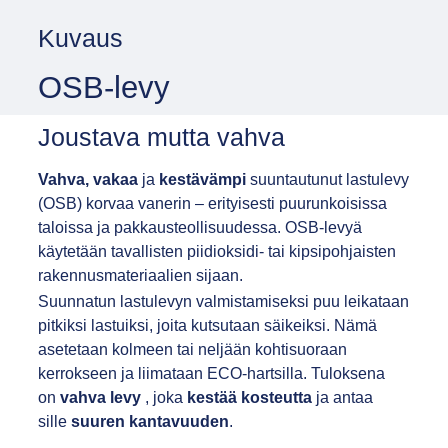
Kuvaus
OSB-levy
Joustava mutta vahva
Vahva, vakaa
ja
kestävämpi
suuntautunut lastulevy
(OSB) korvaa vanerin – erityisesti puurunkoisissa
taloissa ja pakkausteollisuudessa. OSB-levyä
käytetään tavallisten piidioksidi- tai kipsipohjaisten
rakennusmateriaalien sijaan.
Suunnatun lastulevyn valmistamiseksi puu leikataan
pitkiksi lastuiksi, joita kutsutaan säikeiksi. Nämä
asetetaan kolmeen tai neljään kohtisuoraan
kerrokseen ja liimataan ECO-hartsilla. Tuloksena
on
vahva levy
, joka
kestää kosteutta
ja antaa
sille
suuren kantavuuden
.