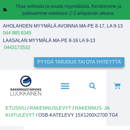
Tilaa verkosta ja nouda myymälästä. Keräilemme ja
pakkaamme ostoksesi 2-3 arkipäivän aikana.
AHOLAHDEN MYYMÄLÄ AVOINNA MA-PE 8-17, LA 9-13
044 985 8345
LAASALAN MYYMÄLÄ MA-PE 8-16 LA 9-13
0443173532
PYYDÄ TARJOUS TAI OTA YHTEYTTÄ
ETUSIVU
/
RAKENNUSLEVYT
/
RAKENNUS- JA
KUITULEVYT
/ OSB-KATELEVY 15X1200X2700 TG4